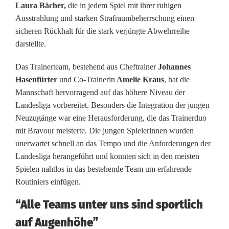
Laura Bächer,
die in jedem Spiel mit ihrer ruhigen
F
Ausstrahlung und starken Strafraumbeherrschung einen
u
sicheren Rückhalt für die stark verjüngte Abwehrreihe
darstellte.
ß
b
Das Trainerteam, bestehend aus Cheftrainer
Johannes
Hasenfürter
und Co-Trainerin
Amelie Kraus
, hat die
a
Mannschaft hervorragend auf das höhere Niveau der
l
Landesliga vorbereitet. Besonders die Integration der jungen
Neuzugänge war eine Herausforderung, die das Trainerduo
l
mit Bravour meisterte. Die jungen Spielerinnen wurden
e
unerwartet schnell an das Tempo und die Anforderungen der
Landesliga herangeführt und konnten sich in den meisten
r
Spielen nahtlos in das bestehende Team um erfahrende
i
Routiniers einfügen.
n
“Alle Teams unter uns sind sportlich
n
auf Augenhöhe”