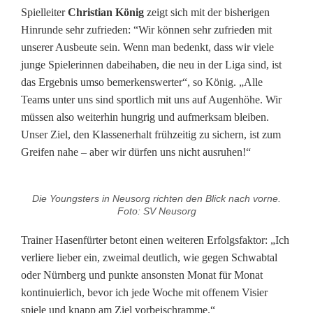
Spielleiter
Christian König
zeigt sich mit der bisherigen
e
Hinrunde sehr zufrieden: “Wir können sehr zufrieden mit
n
unserer Ausbeute sein. Wenn man bedenkt, dass wir viele
junge Spielerinnen dabeihaben, die neu in der Liga sind, ist
ü
das Ergebnis umso bemerkenswerter“, so König. „Alle
b
Teams unter uns sind sportlich mit uns auf Augenhöhe. Wir
müssen also weiterhin hungrig und aufmerksam bleiben.
e
Unser Ziel, den Klassenerhalt frühzeitig zu sichern, ist zum
r
Greifen nahe – aber wir dürfen uns nicht ausruhen!“
t
Die Youngsters in Neusorg richten den Blick nach vorne.
r
Foto: SV Neusorg
e
Trainer Hasenfürter betont einen weiteren Erfolgsfaktor: „Ich
f
verliere lieber ein, zweimal deutlich, wie gegen Schwabtal
oder Nürnberg und punkte ansonsten Monat für Monat
f
kontinuierlich, bevor ich jede Woche mit offenem Visier
e
spiele und knapp am Ziel vorbeischramme.“