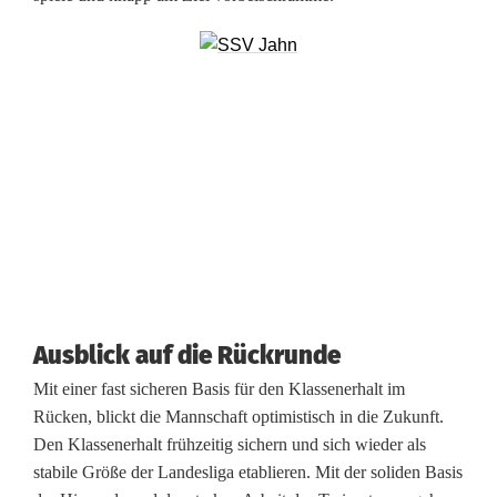
n
d
i
e
E
r
w
a
Ausblick auf die Rückrunde
r
Mit einer fast sicheren Basis für den Klassenerhalt im
t
Rücken, blickt die Mannschaft optimistisch in die Zukunft.
Den Klassenerhalt frühzeitig sichern und sich wieder als
u
stabile Größe der Landesliga etablieren. Mit der soliden Basis