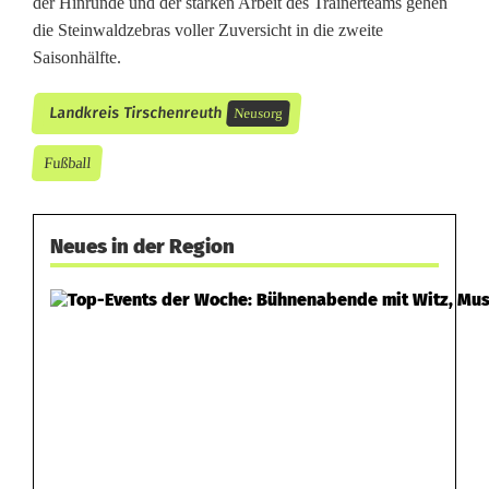
n
der Hinrunde und der starken Arbeit des Trainerteams gehen
die Steinwaldzebras voller Zuversicht in die zweite
g
Saisonhälfte.
e
Landkreis Tirschenreuth
Neusorg
n
Fußball
Neues in der Region