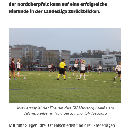
der Nordoberpfalz kann auf eine erfolgreiche
Hinrunde in der Landesliga zurückblicken.
S
V
N
e
u
s
o
Auswärtsspiel der Frauen des SV Neusorg (weiß) am
r
Valznerweiher in Nürnberg. Foto: SV Neusorg
g
Mit fünf Siegen, drei Unentschieden und drei Niederlagen