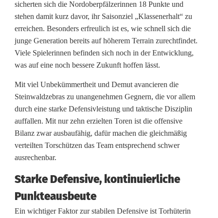
:
sicherten sich die Nordoberpfälzerinnen 18 Punkte und
stehen damit kurz davor, ihr Saisonziel „Klassenerhalt“ zu
L
erreichen. Besonders erfreulich ist es, wie schnell sich die
a
junge Generation bereits auf höherem Terrain zurechtfindet.
Viele Spielerinnen befinden sich noch in der Entwicklung,
n
was auf eine noch bessere Zukunft hoffen lässt.
d
Mit viel Unbekümmertheit und Demut avancieren die
e
Steinwaldzebras zu unangenehmen Gegnern, die vor allem
durch eine starke Defensivleistung und taktische Disziplin
s
auffallen. Mit nur zehn erzielten Toren ist die offensive
l
Bilanz zwar ausbaufähig, dafür machen die gleichmäßig
verteilten Torschützen das Team entsprechend schwer
i
ausrechenbar.
g
Starke Defensive, kontinuierliche
a
Punkteausbeute
-
Ein wichtiger Faktor zur stabilen Defensive ist Torhüterin