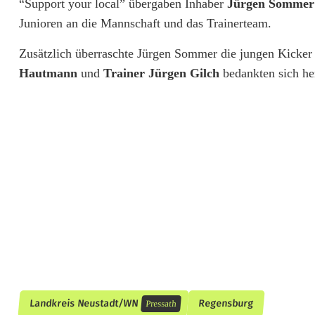
“Support your local” übergaben Inhaber
Jürgen Somme
d
Junioren an die Mannschaft und das Trainerteam.
d
Zusätzlich überraschte Jürgen Sommer die jungen Kicker 
Hautmann
und
Trainer Jürgen Gilch
bedankten sich her
e
s
T
S
V
P
r
e
s
Landkreis Neustadt/WN
Regensburg
Pressath