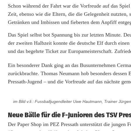
Schon während der Fahrt war die Vorfreude auf das Spie
s
Zeit, ebenso wie die Eltern, die die Gelegenheit nutzten
b
Getränken und Imbissen und fieberten dem Anpfiff entge
e
Das Spiel selbst bot Spannung bis zur letzten Minute. De
i
der zweiten Halbzeit konnte die deutsche Elf durch einen
d
und das begehrte Ticket zur Europameisterschaft. Zufriede
e
Ein besonderer Dank ging an das Busunternehmen Cermak 
r
zurückbrachte. Thomas Neumann hob besonders dessen En
Pressath-Jugend – und die Vorfreude auf das nächste geme
J
u
im Bild v.li.: Fussballjugendleiter Uwe Hautmann, Trainer J
g
Neue Bälle für die F-Junioren des TSV Pre
e
Der Paper Shop im PEZ Pressath unterstützt die jungen F
n