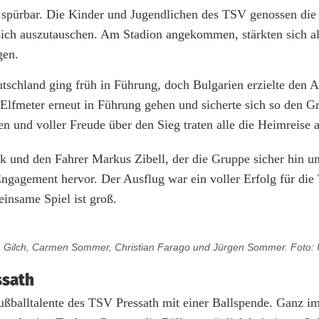
l spürbar. Die Kinder und Jugendlichen des TSV genossen di
, sich auszutauschen. Am Stadion angekommen, stärkten sich al
gen.
utschland ging früh in Führung, doch Bulgarien erzielte den A
 Elfmeter erneut in Führung gehen und sicherte sich so den G
n und voller Freude über den Sieg traten alle die Heimreise 
und den Fahrer Markus Zibell, der die Gruppe sicher hin u
gagement hervor. Der Ausflug war ein voller Erfolg für die
insame Spiel ist groß.
ürgen Gilch, Carmen Sommer, Christian Farago und Jürgen Sommer. Fot
ssath
ußballtalente des TSV Pressath mit einer Ballspende. Ganz i