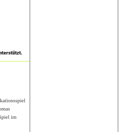
terstützt.
kationsspiel
homas
Spiel im