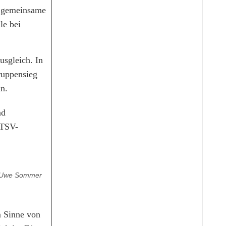
e gemeinsame
le bei
usgleich. In
ruppensieg
an.
nd
 TSV-
o: Uwe Sommer
m Sinne von