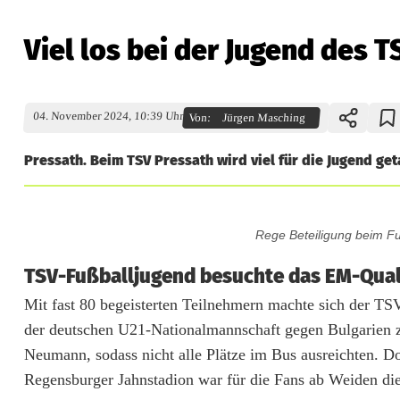
Viel los bei der Jugend des 
04. November 2024, 10:39 Uhr
Von:
Jürgen Masching
Pressath. Beim TSV Pressath wird viel für die Jugend ge
V
Rege Beteiligung beim Fu
i
TSV-Fußballjugend besuchte das EM-Qual
e
Mit fast 80 begeisterten Teilnehmern machte sich der T
l
der deutschen U21-Nationalmannschaft gegen Bulgarien 
l
Neumann, sodass nicht alle Plätze im Bus ausreichten. Do
Regensburger Jahnstadion war für die Fans ab Weiden die
o