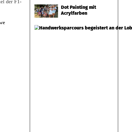
el der F1-
Dot Painting mit
Acrylfarben
we