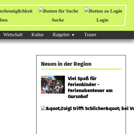
ben
Suche
Login
Wirtschaft
Kultur
Ratgeber
Trauer
Neues in der Region
Viel Spaß für
Ferienkinder -
Ferienabenteuer am
Gursnhof