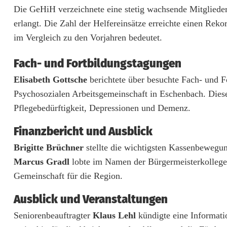
Die GeHiH verzeichnete eine stetig wachsende Mitgliede
l
erlangt. Die Zahl der Helfereinsätze erreichte einen Reko
f
im Vergleich zu den Vorjahren bedeutet.
s
Fach- und Fortbildungstagungen
b
Elisabeth Gottsche
berichtete über besuchte Fach- und F
e
Psychosozialen Arbeitsgemeinschaft in Eschenbach. Dies
d
Pflegebedürftigkeit, Depressionen und Demenz.
ü
Finanzbericht und Ausblick
r
Brigitte Brüchner
stellte die wichtigsten Kassenbewegu
Marcus Gradl
lobte im Namen der Bürgermeisterkolleg
f
Gemeinschaft für die Region.
t
Ausblick und Veranstaltungen
i
Seniorenbeauftragter
Klaus Lehl
kündigte eine Informat
g