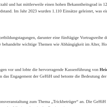
rzahl und hat mittlerweile einen hohen Bekanntheitsgrad in 
rdstand. Im Jahr 2023 wurden 1.110 Einsätze geleistet, was e
ortbildungstagungen, darunter eine fünftägige Vortragsreihe d
e behandelte wichtige Themen wie Abhängigkeit im Alter, Hos
ngen vor und lobte die hervorragende Kassenführung von
Hei
en das Engagement der GeHiH und betonte die Bedeutung der
ionsveranstaltung zum Thema „Trickbetrüger“ an. Die GeHiH s