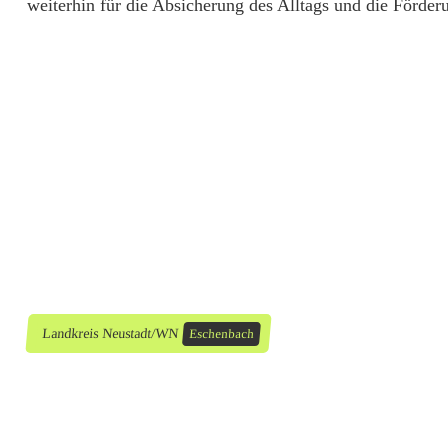
weiterhin für die Absicherung des Alltags und die Förder
e
Landkreis Neustadt/WN
Eschenbach