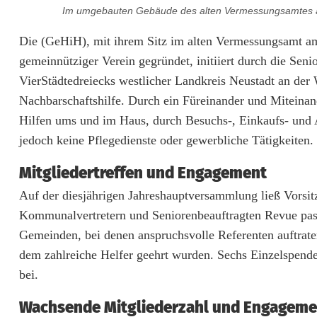
n
Im umgebauten Gebäude des alten Vermessungsamtes am
s
Die (GeHiH), mit ihrem Sitz im alten Vermessungsamt a
gemeinnütziger Verein gegründet, initiiert durch die S
c
VierStädtedreiecks westlicher Landkreis Neustadt an der W
h
Nachbarschaftshilfe. Durch ein Füreinander und Miteinand
a
Hilfen ums und im Haus, durch Besuchs-, Einkaufs- und A
jedoch keine Pflegedienste oder gewerbliche Tätigkeiten.
f
t
Mitgliedertreffen und Engagement
Auf der diesjährigen Jahreshauptversammlung ließ Vorsi
f
Kommunalvertretern und Seniorenbeauftragten Revue passi
ü
Gemeinden, bei denen anspruchsvolle Referenten auftrat
r
dem zahlreiche Helfer geehrt wurden. Sechs Einzelspende
bei.
H
i
Wachsende Mitgliederzahl und Engageme