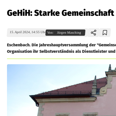
GeHiH: Starke Gemeinschaft 
15. April 2024, 14:55 Uhr
Von:
Jürgen Masching
Eschenbach. Die Jahreshauptversammlung der "Gemeinsch
Organisation ihr Selbstverständnis als Dienstleister und
G
e
H
i
H