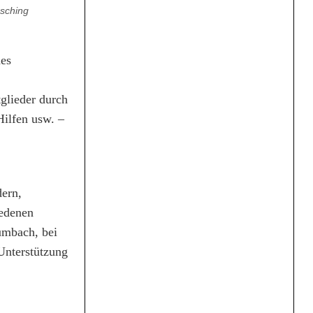
sching
des
glieder durch
Hilfen usw. –
dern,
iedenen
umbach, bei
Unterstützung