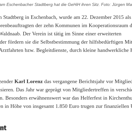
 Eschenbacher Stadtberg hat die GeHiH ihren Sitz. Foto: Jürgen Ma
m Stadtberg in Eschenbach, wurde am 22. Dezember 2015 als
eniorenbeauftragten der zehn Kommunen im Kooperationsraum 
aldnaab. Der Verein ist tätig im Sinne einer erweiterten
er fördern sie die Selbstbestimmung der hilfsbedürftigen Mit
rztfahrten bzw. Begleitdienste, durch kleine handwerkliche 
tzender
Karl Lorenz
das vergangene Berichtsjahr vor Mitglie
eren. Das Jahr war geprägt von Mitgliedertreffen in versch
en. Besonders erwähnenswert war das Helferfest in Kirchenth
n in Höhe von insgesamt 1.850 Euro trugen zur finanziellen 
nt