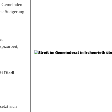
12 Gemeinden
ine Steigerung
er
pizarbeit,
di Riedl
.
etzt sich