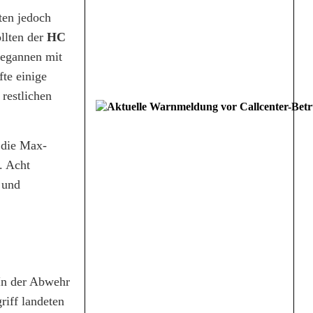
ten jedoch
llten der
HC
begannen mit
te einige
 restlichen
 die Max-
. Acht
 und
 In der Abwehr
riff landeten