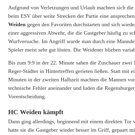
e
Aufgrund von Verletzungen und Urlaub machten sich die 
beim ESV über weite Strecken der Partie eine ansprechen
i
Weiden
gegen den Favoriten durchstarten und sich wiede
d
einer aggressiven Abwehr, die die Gastgeber häufig zu 
e
Wurfversuche. Im Angriff wurde man durch eine Mannd
Spieler meist sehr gut lösten. Die Weidener blieben variab
n
T
Bis zum 9:9 in der 22. Minute sahen die Zuschauer zwei
Reger-Städter in Hintertreffen gerieten ließen. Statt mit
o
Minuten in der zweiten Halbzeit machten die Mannen vo
p
technische Fehler aneinander und luden die Regensburger
Vorentscheidung.
i
m
HC Weiden kämpft
K
Dann ging allerdings, beginnend mit einem direkten Tor
hatte sie die Gastgeber wieder besser im Griff, gepaart 
a