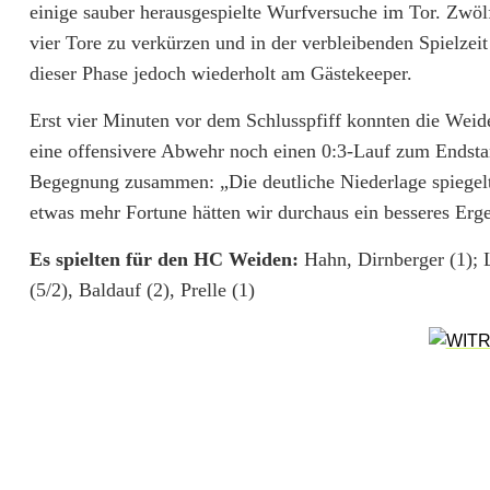
einige sauber herausgespielte Wurfversuche im Tor. Zwöl
m
vier Tore zu verkürzen und in der verbleibenden Spielzeit
p
dieser Phase jedoch wiederholt am Gästekeeper.
f
Erst vier Minuten vor dem Schlusspfiff konnten die Weide
eine offensivere Abwehr noch einen 0:3-Lauf zum Endstan
-
Begegnung zusammen: „Die deutliche Niederlage spiegelt
t
etwas mehr Fortune hätten wir durchaus ein besseres Ergeb
r
Es spielten für den HC Weiden:
Hahn, Dirnberger (1); Le
o
(5/2), Baldauf (2), Prelle (1)
t
z
N
i
e