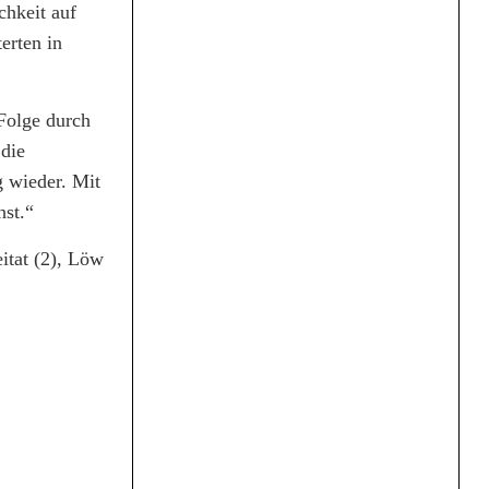
chkeit auf
erten in
 Folge durch
 die
 wieder. Mit
hst.“
eitat (2), Löw