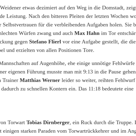
Weidener etwas dezimiert auf den Weg in die Domstadt, zeig
de Leistung. Nach den bitteren Pleiten der letzten Wochen wo
r Selbstvertrauen für die verbleibenden Aufgaben holen. Sie 
schlechten Würfen zwang und auch
Max Hahn
im Tor entschärf
eckung gegen
Stefano Flierl
vor eine Aufgabe gestellt, die die
el und erzielten von allen Positionen Tore.
 Mannschaften auf Augenhöhe, ehe einige unnötige Fehlwürfe
 einer eigenen Führung musste man mit 9:13 in die Pause gehen
n Trainer
Matthias Werner
leider so weiter, reihten Fehlwurf
 dadurch zu schnellen Kontern ein. Das 11:18 bedeutete eine
 von Torwart
Tobias Dirnberger
, ein Ruck durch die Truppe.
mit einigen starken Paraden vom Torwartrückkehrer und im Ang