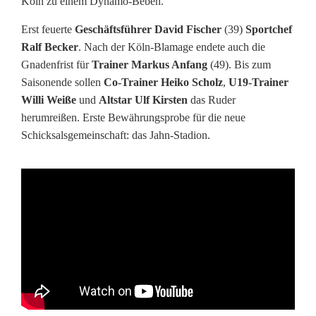
Köln zu einem Dynamo-Beben.
g
Erst feuerte
Geschäftsführer David Fischer
(39)
Sportchef
Ralf Becker
. Nach der Köln-Blamage endete auch die
a
Gnadenfrist für
Trainer Markus Anfang
(49). Bis zum
3
Saisonende sollen
Co-Trainer Heiko Scholz
,
U19-Trainer
Willi Weiße
und
Altstar Ulf Kirsten
das Ruder
:
herumreißen. Erste Bewährungsprobe für die neue
Z
Schicksalsgemeinschaft: das Jahn-Stadion.
i
t
t
e
r
-