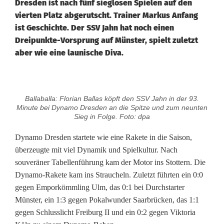
Dresden ist nach fünf sieglosen Spielen auf den
vierten Platz abgerutscht. Trainer Markus Anfang
ist Geschichte. Der SSV Jahn hat noch einen
Dreipunkte-Vorsprung auf Münster, spielt zuletzt
aber wie eine launische Diva.
J
Ballaballa: Florian Ballas köpft den SSV Jahn in der 93.
a
Minute bei Dynamo Dresden an die Spitze und zum neunten
Sieg in Folge. Foto: dpa
h
Dynamo Dresden startete wie eine Rakete in die Saison,
n
überzeugte mit viel Dynamik und Spielkultur. Nach
souveräner Tabellenführung kam der Motor ins Stottern. Die
i
Dynamo-Rakete kam ins Straucheln. Zuletzt führten ein 0:0
n
gegen Emporkömmling Ulm, das 0:1 bei Durchstarter
Münster, ein 1:3 gegen Pokalwunder Saarbrücken, das 1:1
L
gegen Schlusslicht Freiburg II und ein 0:2 gegen Viktoria
i