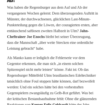
Ab?
a
Was haben die Regensburger aus dem Auf und Ab der
c
vergangenen Wochen gelernt: Dem überzeugenden Auftritt in
Münster, der durchwachsenen, glücklichen Last-Minute-
k
Punkteteilung gegen die Löwen, der couragierten ersten, aber
e
enttäuschend saftlosen zweiten Halbzeit in Ulm?
Jahn-
Cheftrainer Joe Enochs
bleibt bei seiner Überzeugung,
l
dass die Mannschaft „über weite Strecken eine ordentliche
Leistung gebracht“ habe.
k
a
Als Manko kann er lediglich die Fehlerserie vor dem
Gegentor erkennen, die man sich „in einem solchen
n
Spitzenspiel nicht mehr leisten“ könne. Fakt ist: Ob das
d
Regensburger Mittelfeld Ulms brasilianischen Edeltechniker
tatsächlich ohne Foul stoppen hätte können, darf bezweifelt
i
werden: Und ein solches hätte bei den vorbestraften
Gegenspielern zwangsläufig zu Gelb-Rot geführt. Was bei
d
der kritischen Bestandsaufnahme fehlt: Ohne die glänzenden
a
Reaktionen von
Keeper Felix Gebhardt
hätte der Jahn