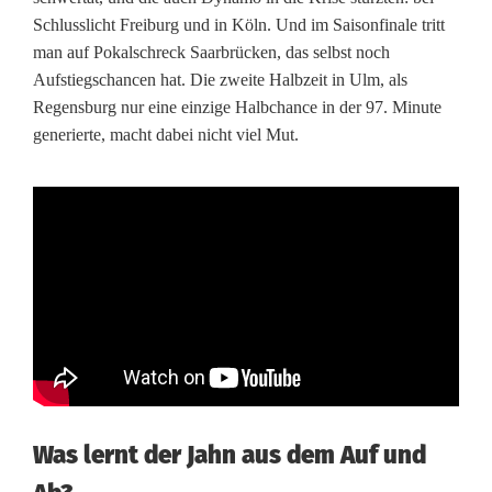
p
Schlusslicht Freiburg und in Köln. Und im Saisonfinale tritt
-
man auf Pokalschreck Saarbrücken, das selbst noch
Aufstiegschancen hat. Die zweite Halbzeit in Ulm, als
A
Regensburg nur eine einzige Halbchance in der 97. Minute
generierte, macht dabei nicht viel Mut.
u
f
s
t
i
e
g
s
Was lernt der Jahn aus dem Auf und
w