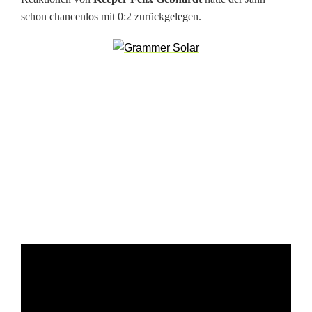
schon chancenlos mit 0:2 zurückgelegen.
t
D
y
n
a
m
o
D
r
e
s