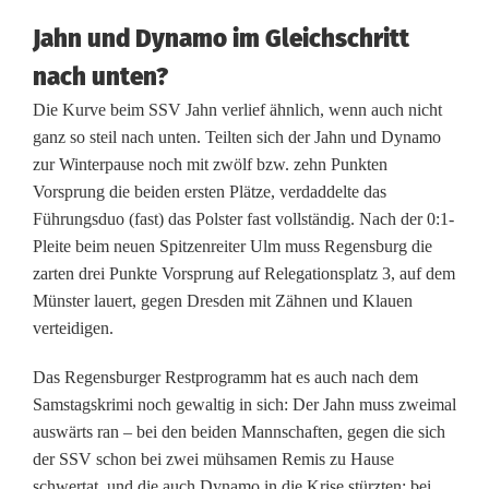
D
Jahn und Dynamo im Gleichschritt
u
nach unten?
e
Die Kurve beim SSV Jahn verlief ähnlich, wenn auch nicht
l
ganz so steil nach unten. Teilten sich der Jahn und Dynamo
zur Winterpause noch mit zwölf bzw. zehn Punkten
l
Vorsprung die beiden ersten Plätze, verdaddelte das
g
Führungsduo (fast) das Polster fast vollständig. Nach der 0:1-
Pleite beim neuen Spitzenreiter Ulm muss Regensburg die
e
zarten drei Punkte Vorsprung auf Relegationsplatz 3, auf dem
g
Münster lauert, gegen Dresden mit Zähnen und Klauen
verteidigen.
e
n
Das Regensburger Restprogramm hat es auch nach dem
Samstagskrimi noch gewaltig in sich: Der Jahn muss zweimal
T
auswärts ran – bei den beiden Mannschaften, gegen die sich
o
der SSV schon bei zwei mühsamen Remis zu Hause
schwertat, und die auch Dynamo in die Krise stürzten: bei