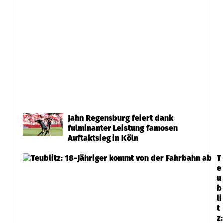
Jahn Regensburg feiert dank
fulminanter Leistung famosen
Auftaktsieg in Köln
T
e
u
b
li
t
z: