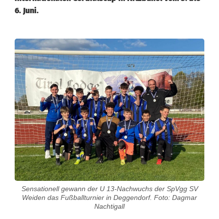
6. Juni.
J
e
t
z
t
w
a
r
Sensationell gewann der U 13-Nachwuchs der SpVgg SV
t
Weiden das Fußballturnier in Deggendorf. Foto: Dagmar
Nachtigall
e