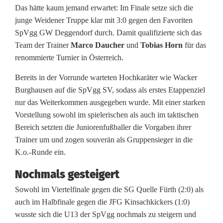
Das hätte kaum jemand erwartet: Im Finale setze sich die
n
junge Weidener Truppe klar mit 3:0 gegen den Favoriten
B
SpVgg GW Deggendorf durch. Damit qualifizierte sich das
Team der Trainer
Marco Daucher
und
Tobias Horn
für das
a
renommierte Turnier in Österreich.
y
Bereits in der Vorrunde warteten Hochkaräter wie Wacker
e
Burghausen auf die SpVgg SV, sodass als erstes Etappenziel
nur das Weiterkommen ausgegeben wurde. Mit einer starken
r
Vorstellung sowohl im spielerischen als auch im taktischen
n
Bereich setzten die Juniorenfußballer die Vorgaben ihrer
Trainer um und zogen souverän als Gruppensieger in die
M
K.o.-Runde ein.
ü
Nochmals gesteigert
n
Sowohl im Viertelfinale gegen die SG Quelle Fürth (2:0) als
c
auch im Halbfinale gegen die JFG Kinsachkickers (1:0)
wusste sich die U13 der SpVgg nochmals zu steigern und
h