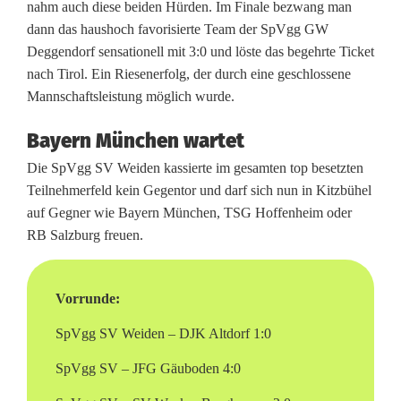
nahm auch diese beiden Hürden. Im Finale bezwang man
e
dann das haushoch favorisierte Team der SpVgg GW
Deggendorf sensationell mit 3:0 und löste das begehrte Ticket
n
nach Tirol. Ein Riesenerfolg, der durch eine geschlossene
u
Mannschaftsleistung möglich wurde.
n
Bayern München wartet
d
Die SpVgg SV Weiden kassierte im gesamten top besetzten
Teilnehmerfeld kein Gegentor und darf sich nun in Kitzbühel
R
auf Gegner wie Bayern München, TSG Hoffenheim oder
B
RB Salzburg freuen.
S
Vorrunde:
a
SpVgg SV Weiden – DJK Altdorf 1:0
l
z
SpVgg SV – JFG Gäuboden 4:0