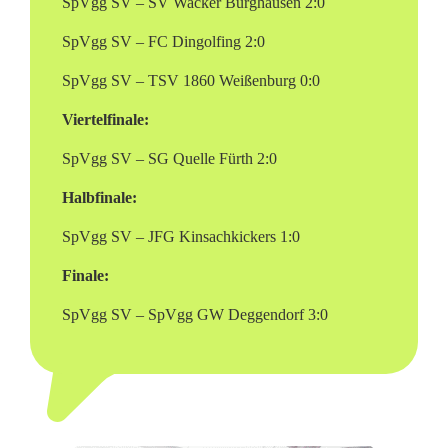
b
SpVgg SV – SV Wacker Burghausen 2:0
u
SpVgg SV – FC Dingolfing 2:0
r
SpVgg SV – TSV 1860 Weißenburg 0:0
g
Viertelfinale:
SpVgg SV – SG Quelle Fürth 2:0
Halbfinale:
SpVgg SV – JFG Kinsachkickers 1:0
Finale:
SpVgg SV – SpVgg GW Deggendorf 3:0