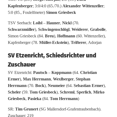
r
Kapfenberger
; 3:0/4:0 (65./70.)
Alexander Wittenzeller
;
5:0 (85., Foulelfmeter)
Simon Griesbeck
s
TSV Seebach:
Loibl
–
Hauner
,
Nickl
(70.
i
Schwarzmüller
),
Schwingenschlögl
,
Weiderer
,
Grabolle
,
e
Simon Griesbeck (84.
Breu
),
Hoffmann
(60. Wittenzeller),
Kapfenberger (78.
Müller-Eckstein
),
Trifterer
, Adorjan
g
g
SV Etzenricht, Schiedsrichter und
e
Zuschauer
SV Etzenricht:
Pautsch
–
Koppmann
(64.
Christian
g
Ermer
),
Max Herrmann
,
Wexlberger
,
Stephan
e
Herrmann
(70.
Bock
),
Neumeier
(64.
Sebastian Ermer
),
Scheler
(59.
Tom Griesbeck
),
Schreml
,
Sperlich
,
Mirko
n
Griesbeck
,
Pasieka
(84.
Tom Herrmann
)
E
SR:
Tim Grunert
(SG Mallersdorf-Grafentraubenbach).
t
Zuschauer: 219