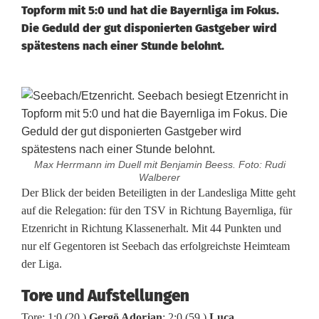
Topform mit 5:0 und hat die Bayernliga im Fokus.
Die Geduld der gut disponierten Gastgeber wird
spätestens nach einer Stunde belohnt.
Max Herrmann im Duell mit Benjamin Beess. Foto: Rudi
Walberer
K
Der Blick der beiden Beteiligten in der Landesliga Mitte geht
auf die Relegation: für den TSV in Richtung Bayernliga, für
a
Etzenricht in Richtung Klassenerhalt. Mit 44 Punkten und
nur elf Gegentoren ist Seebach das erfolgreichste Heimteam
n
der Liga.
t
Tore und Aufstellungen
e
Tore: 1:0 (20.)
Gergö Adorjan
; 2:0 (59.)
Luca