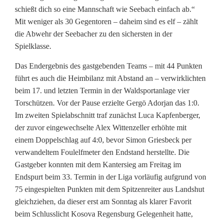
r
schießt dich so eine Mannschaft wie Seebach einfach ab.“
B
Mit weniger als 30 Gegentoren – daheim sind es elf – zählt
die Abwehr der Seebacher zu den sichersten in der
a
Spielklasse.
y
Das Endergebnis des gastgebenden Teams – mit 44 Punkten
e
führt es auch die Heimbilanz mit Abstand an – verwirklichten
beim 17. und letzten Termin in der Waldsportanlage vier
r
Torschützen. Vor der Pause erzielte Gergö Adorjan das 1:0.
n
Im zweiten Spielabschnitt traf zunächst Luca Kapfenberger,
der zuvor eingewechselte Alex Wittenzeller erhöhte mit
l
einem Doppelschlag auf 4:0, bevor Simon Griesbeck per
i
verwandeltem Foulelfmeter den Endstand herstellte. Die
Gastgeber konnten mit dem Kantersieg am Freitag im
g
Endspurt beim 33. Termin in der Liga vorläufig aufgrund von
a
75 eingespielten Punkten mit dem Spitzenreiter aus Landshut
gleichziehen, da dieser erst am Sonntag als klarer Favorit
n
beim Schlusslicht Kosova Regensburg Gelegenheit hatte,