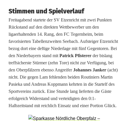
z
Stimmen und Spielverlauf
e
Freitagabend startete der SV Etzenricht mit zwei Punkten
Rückstand auf den direkten Wettbewerber um den
n
ligaerhaltenden 14. Rang, den FC Tegernheim, beim
r
favorisierten Tabellenzweiten Seebach. Aufsteiger Etzenricht
bezog dort eine deftige Niederlage mit fünf Gegentoren. Bei
i
den Niederbayern stand mit
Patrick Pfisterer
der bislang
c
treffsicherste Stürmer (zehn Tore) nicht zur Verfügung, bei
den Oberpfälzern ebenso Angreifer
Johannes Janker
(acht)
h
nicht. Die gegen Lam fehlenden beiden Routiniers Martin
t
Pasieka und Andreas Koppmann kehrten in die Startelf des
Sportvereins zurück. Eine Stunde lang lieferten die Gäste
b
erfolgreich Widerstand und verteidigten den 0:1-
r
Halbzeitstand mit reichlich Einsatz und einer Portion Glück.
i
n