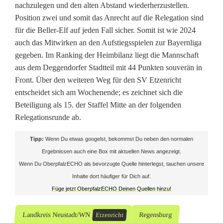
ä
nachzulegen und den alten Abstand wiederherzustellen.
Position zwei und somit das Anrecht auf die Relegation sind
h
für die Beller-Elf auf jeden Fall sicher. Somit ist wie 2024
e
auch das Mitwirken an den Aufstiegsspielen zur Bayernliga
gegeben. Im Ranking der Heimbilanz liegt die Mannschaft
r
aus dem Deggendorfer Stadtteil mit 44 Punkten souverän in
Front. Über den weiteren Weg für den SV Etzenricht
entscheidet sich am Wochenende; es zeichnet sich die
Beteiligung als 15. der Staffel Mitte an der folgenden
Relegationsrunde ab.
Tipp:
Wenn Du etwas googelst, bekommst Du neben den normalen
Ergebnissen auch eine Box mit aktuellen News angezeigt.
Wenn Du OberpfalzECHO als bevorzugte Quelle hinterlegst, tauchen unsere
Inhalte dort häufiger für Dich auf.
Füge jetzt OberpfalzECHO Deinen Quellen hinzu!
Landkreis Neustadt/WN
Regensburg
Etzenricht