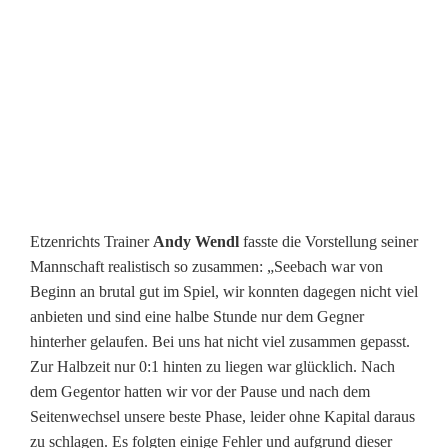
g
t
S
e
e
b
Etzenrichts Trainer
Andy Wendl
fasste die Vorstellung seiner
a
Mannschaft realistisch so zusammen: „Seebach war von
Beginn an brutal gut im Spiel, wir konnten dagegen nicht viel
c
anbieten und sind eine halbe Stunde nur dem Gegner
h
hinterher gelaufen. Bei uns hat nicht viel zusammen gepasst.
Zur Halbzeit nur 0:1 hinten zu liegen war glücklich. Nach
d
dem Gegentor hatten wir vor der Pause und nach dem
e
Seitenwechsel unsere beste Phase, leider ohne Kapital daraus
zu schlagen. Es folgten einige Fehler und aufgrund dieser