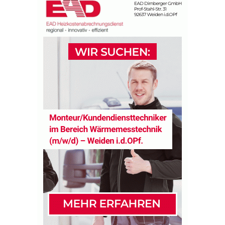
i
d
e
n