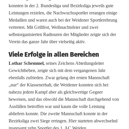
r
konnten in der 2. Bundesliga und Bezirksliga jeweils gute
Leistungen erzielen, die Nachwuchssportler errangen einige
s
Medaillen und waren auch bei der Weidener Sportlerehrung
t
vertreten. Mit Grillfest, Weihnachtsfeier und zwei
selbstorganisierten Radtouren der Mitglieder zeigte sich der
a
Verein das ganze Jahr über vielseitig aktiv.
n
Viele Erfolge in allen Bereichen
d
Lothar Schemmel,
seines Zeichens Abteilungsleiter
s
Gewichtheben, zeigte sich mit dem vergangenen Jahr
ebenfalls zufrieden. Zwar gelang der ersten Mannschaft
c
„nur“ der Klassenerhalt, die Weidener konnten sich bei
h
nahezu jedem Kampf aber als gleichwertige Gegner
beweisen, und das obwohl die Mannschaft durchgehend von
a
Ausfällen betroffen war und kaum die volle Leistung
f
abliefern konnte. Die zweite Mannschaft konnte in der
Bezirksliga zwei Siege erringen. Hier starteten abwechselnd
t
insgesamt zehn Sportler des 1. AC Weiden.