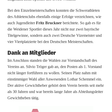
f
Bei den Einzelmeisterschaften konnten die Schwerathleten
ü
des Athletenclubs ebenfalls einige Erfolge verzeichnen, wie
auch Jugendleiter
Fritz Bruckner
berichtete. So gab es für
r
die Weidener Sportler dieses Jahr nicht nur zwei bayrische
d
Titelgewinne, sondern auch zwei Deutsche Vizemeister und
vier Viertplatzierte bei den Deutschen Meisterschaften.
e
Dank an Mitglieder
n
Im Anschluss standen die Wahlen zur Vorstandschaft des
1
Vereins an. Silvio Tröger gab an, den Posten als 1. Vorstand
.
nicht länger fortführen zu wollen. Seinen Platz nahm mit
einstimmiger Wahl aller Anwesenden Lothar Schemmel ein.
A
Der aktive Gewichtheber gehört dem Verein bereits seit mehr
C
als 30 Jahren und war bereits lange Jahre als Abteilungsleiter
Gewichtheben tätig.
W
e