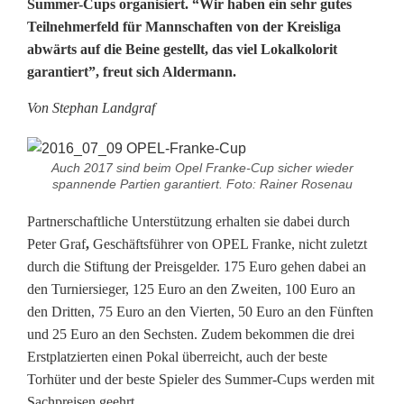
Summer-Cups organisiert. “Wir haben ein sehr gutes
f
Teilnehmerfeld für Mannschaften von der Kreisliga
abwärts auf die Beine gestellt, das viel Lokalkolorit
B
garantiert”, freut sich Aldermann.
i
Von Stephan Landgraf
s
t
Auch 2017 sind beim Opel Franke-Cup sicher wieder
spannende Partien garantiert. Foto: Rainer Rosenau
v
Partnerschaftliche Unterstützung erhalten sie dabei durch
i
Peter Graf
,
Geschäftsführer von OPEL Franke, nicht zuletzt
e
durch die Stiftung der Preisgelder. 175 Euro gehen dabei an
den Turniersieger, 125 Euro an den Zweiten, 100 Euro an
l
den Dritten, 75 Euro an den Vierten, 50 Euro an den Fünften
L
und 25 Euro an den Sechsten. Zudem bekommen die drei
Erstplatzierten einen Pokal überreicht, auch der beste
o
Torhüter und der beste Spieler des Summer-Cups werden mit
k
Sachpreisen geehrt.