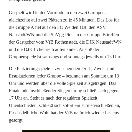
a
Gespielt wird in der Vorrunde in den zwei Gruppen,
l
gleichzeitig auf zwei Plätzen zu je 45 Minuten. Das Los für
die Gruppe A fiel auf den FC Weiden-Ost, den ASV
k
Neustadt/WN und die SpVgg Pirk. In der Gruppe B treffen
o
der Gastgeber vom VfB Rothenstadt, die DJK Neustadt/WN
und die DJK Irchenrieth aufeinander. Anstoß der
l
Gruppenspiele ist samstags und sonntags jeweils um 13 Uhr.
o
Die Platzierungsspiele – zwischen den Dritt-, Zweit- und
r
Erstplatzierten jeder Gruppe – beginnen am Sonntag um 13
Uhr und werden über die volle Spielzeit ausgetragen. Das
i
Finale mit anschließender Siegerehrung schließt sich gegen
t
17 Uhr an. Steht es nach der regulären Spielzeit
Unentschieden, schließt sich sofort ein Elfmeterschießen an,
g
für das leibliche Wohl hat der VfB natürlich wieder bestens
a
gesorgt.