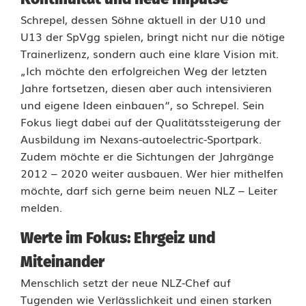
ü
Schrepel, dessen Söhne aktuell in der U10 und
r
U13 der SpVgg spielen, bringt nicht nur die nötige
d
Trainerlizenz, sondern auch eine klare Vision mit.
„Ich möchte den erfolgreichen Weg der letzten
i
Jahre fortsetzen, diesen aber auch intensivieren
e
und eigene Ideen einbauen“, so Schrepel. Sein
Fokus liegt dabei auf der Qualitätssteigerung der
T
Ausbildung im Nexans-autoelectric-Sportpark.
a
Zudem möchte er die Sichtungen der Jahrgänge
2012 – 2020 weiter ausbauen. Wer hier mithelfen
l
möchte, darf sich gerne beim neuen NLZ – Leiter
e
melden.
n
Werte im Fokus: Ehrgeiz und
t
Miteinander
Menschlich setzt der neue NLZ-Chef auf
e
Tugenden wie Verlässlichkeit und einen starken