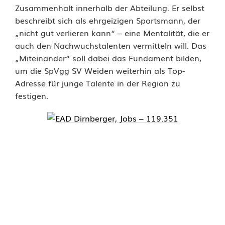
:
Zusammenhalt innerhalb der Abteilung. Er selbst
beschreibt sich als ehrgeizigen Sportsmann, der
S
„nicht gut verlieren kann“ – eine Mentalität, die er
c
auch den Nachwuchstalenten vermitteln will. Das
„Miteinander“ soll dabei das Fundament bilden,
h
um die SpVgg SV Weiden weiterhin als Top-
r
Adresse für junge Talente in der Region zu
festigen.
e
p
e
l
n
e
u