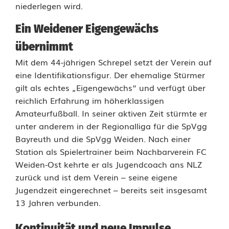
niederlegen wird.
-
Ein Weidener Eigengewächs
E
übernimmt
r
Mit dem 44-jährigen Schrepel setzt der Verein auf
f
eine Identifikationsfigur. Der ehemalige Stürmer
gilt als echtes „Eigengewächs“ und verfügt über
a
reichlich Erfahrung im höherklassigen
h
Amateurfußball. In seiner aktiven Zeit stürmte er
unter anderem in der Regionalliga für die SpVgg
r
Bayreuth und die SpVgg Weiden. Nach einer
u
Station als Spielertrainer beim Nachbarverein FC
Weiden-Ost kehrte er als Jugendcoach ans NLZ
n
zurück und ist dem Verein – seine eigene
g
Jugendzeit eingerechnet – bereits seit insgesamt
13 Jahren verbunden.
f
Kontinuität und neue Impulse