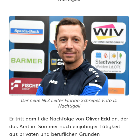
R
e
g
i
o
n
a
l
l
Der neue NLZ Leiter Florian Schrepel. Foto D.
Nachtigall
i
Er tritt damit die Nachfolge von
Oliver Eckl
an, der
g
das Amt im Sommer nach einjähriger Tätigkeit
aus privaten und beruflichen Gründen
a