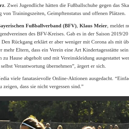
rz
. Zwei Jugendliche hätten die Fußballschuhe gegen das Sk
ig von Trainingszeiten, Geimpftenstatus und offenen Plätzen.
ayerischen Fußballverband (BFV)
,
Klaus Meier
, meldet n
gendvereinen des BFV-Kreises. Gab es in der Saison 2019/20
r. Den Rückgang erklärt er aber weniger mit Corona als mit ü
mehr Eltern, dass ein Verein eine Art Kindertagesstätte sein 
on zu Hause abgeholt und mit Vereinskleidung ausgestattet w
 selbst Verantwortung übernehmen”, ärgert er sich.
Media viele fanatasievolle Online-Aktionen ausgedacht. “Einf
 zeigen, dass sie nicht vergessen sind.”