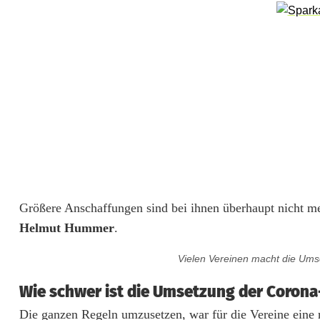
e
u
r
f
u
ß
b
a
Größere Anschaffungen sind bei ihnen überhaupt nicht meh
l
Helmut Hummer
.
l
Vielen Vereinen macht die Ums
d
Wie schwer ist die Umsetzung der Corona
i
Die ganzen Regeln umzusetzen, war für die Vereine eine