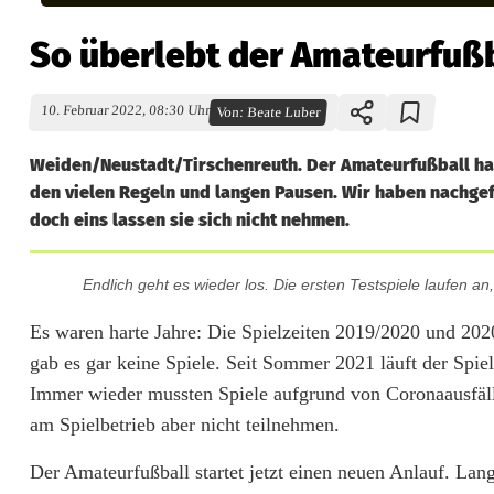
So überlebt der Amateurfuß
10. Februar 2022, 08:30 Uhr
Von:
Beate Luber
Weiden/Neustadt/Tirschenreuth. Der Amateurfußball hat 
den vielen Regeln und langen Pausen. Wir haben nachgefr
doch eins lassen sie sich nicht nehmen.
Endlich geht es wieder los. Die ersten Testspiele laufen 
S
o
Es waren harte Jahre: Die Spielzeiten 2019/2020 und 2
gab es gar keine Spiele. Seit Sommer 2021 läuft der Spiel
ü
Immer wieder mussten Spiele aufgrund von Coronaausfälle
b
am Spielbetrieb aber nicht teilnehmen.
e
Der Amateurfußball startet jetzt einen neuen Anlauf. Lang