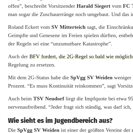
offen”, beschreibt Vorsitzender
Harald Siegert
vom
FC 
e
man sogar die Zuschauerränge noch umgebaut. Und das i
C
Roland Eckert vom
SV Mitterteich
sagt, die Einschränku
o
Geimpfte und Genesene im Freien spielen dürften, entbehr
r
der Regeln sei eine “unzumutbare Katastrophe”.
o
Auch der
BFV fordert, die 2G-Regel so bald wie möglich
n
Regelung zu ersetzen.
a
Mit dem 2G-Status habe die
SpVgg SV Weiden
weniger P
p
Prozent. “Es muss Kontinuität reinkommen”, sagt Vorsit
a
Auch beim
TSV Neudorf
liegt die Impfquote bei etwa 95
nervenaufreibend. “Jeder fragt sich ständig, was darf ich
u
s
Wie sieht es im Jugendbereich aus?
Die
SpVgg SV Weiden
ist einer der größten Vereine der
e