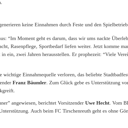
n.
e generieren keine Einnahmen durch Feste und den Spielbetrieb
 aus: “Im Moment geht es darum, dass wir ums nackte Überle
cht, Rasenpflege, Sportbedarf liefen weiter. Jetzt komme ma
 in ein, zwei Jahren herausstellen. Er prophezeit: “Viele Ver
e wichtige Einnahmequelle verloren, das beliebte Stadtbadfe
zender
Franz Bäumler
. Zum Glück gebe es Unterstützung v
kgreift.
ner” angewiesen, berichtet Vorsitzender
Uwe Hecht
. Vom B
nterstützung. Auch beim FC Tirschenreuth geht es ohne Gön