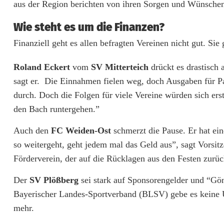
r
aus der Region berichten von ihren Sorgen und Wünsche
l
Wie steht es um die Finanzen?
e
Finanziell geht es allen befragten Vereinen nicht gut. Si
b
Roland Eckert
vom
SV Mitterteich
drückt es drastisch
t
sagt er. Die Einnahmen fielen weg, doch Ausgaben für Pa
durch. Doch die Folgen für viele Vereine würden sich erst
d
den Bach runtergehen.”
e
Auch den
FC Weiden-Ost
schmerzt die Pause. Er hat ein
r
so weitergeht, geht jedem mal das Geld aus”, sagt Vorsit
A
Förderverein, der auf die Rücklagen aus den Festen zurüc
m
Der
SV Plößberg
sei stark auf Sponsorengelder und “Gön
a
Bayerischer Landes-Sportverband (BLSV) gebe es keine U
mehr.
t