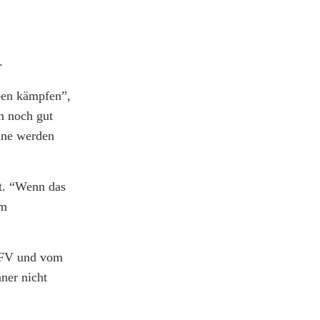
.
ben kämpfen”,
n noch gut
eine werden
st. “Wenn das
om
FV und vom
ner nicht