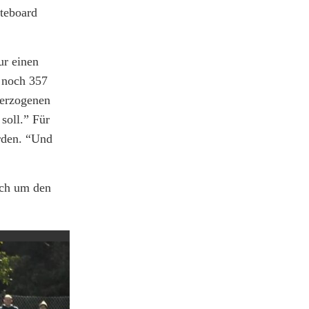
ateboard
ur einen
 noch 357
berzogenen
soll.” Für
erden. “Und
ach um den