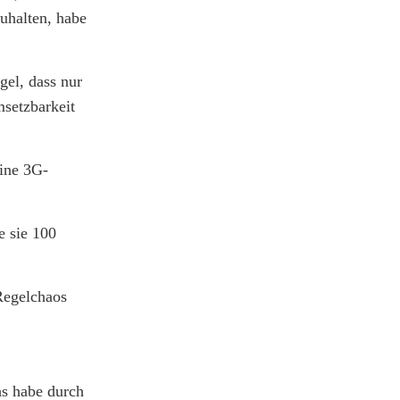
uhalten, habe
gel, dass nur
msetzbarkeit
ine 3G-
e sie 100
 Regelchaos
hs habe durch