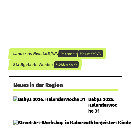
e
n
h
e
i
Landkreis Neustadt/WN
Irchenrieth
Neustadt/WN
t
Stadtgebiete Weiden
Weiden Stadt
Neues in der Region
Babys 2026:
Kalenderwoc
he 31