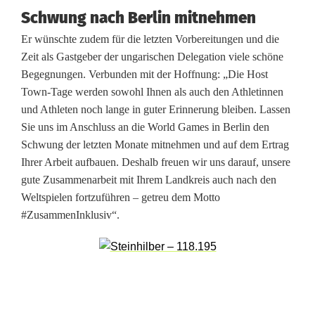
s
Schwung nach Berlin mitnehmen
c
Er wünschte zudem für die letzten Vorbereitungen und die
h
Zeit als Gastgeber der ungarischen Delegation viele schöne
Begegnungen. Verbunden mit der Hoffnung: „Die Host
a
Town-Tage werden sowohl Ihnen als auch den Athletinnen
f
und Athleten noch lange in guter Erinnerung bleiben. Lassen
Sie uns im Anschluss an die World Games in Berlin den
t
Schwung der letzten Monate mitnehmen und auf dem Ertrag
u
Ihrer Arbeit aufbauen. Deshalb freuen wir uns darauf, unsere
gute Zusammenarbeit mit Ihrem Landkreis auch nach den
n
Weltspielen fortzuführen – getreu dem Motto
d
#ZusammenInklusiv“.
O
f
f