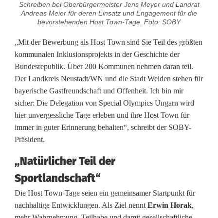
O
Schreiben bei Oberbürgermeister Jens Meyer und Landrat
Andreas Meier für deren Einsatz und Engagement für die
B
bevorstehenden Host Town-Tage. Foto: SOBY
Y
„Mit der Bewerbung als Host Town sind Sie Teil des größten
kommunalen Inklusionsprojekts in der Geschichte der
-
Bundesrepublik. Über 200 Kommunen nehmen daran teil.
P
Der Landkreis Neustadt/WN und die Stadt Weiden stehen für
bayerische Gastfreundschaft und Offenheit. Ich bin mir
r
sicher: Die Delegation von Special Olympics Ungarn wird
ä
hier unvergessliche Tage erleben und ihre Host Town für
immer in guter Erinnerung behalten“, schreibt der SOBY-
s
Präsident.
i
„Natürlicher Teil der
d
Sportlandschaft“
e
Die Host Town-Tage seien ein gemeinsamer Startpunkt für
nachhaltige Entwicklungen. Als Ziel nennt
Erwin Horak
,
n
mehr Wahrnehmung, Teilhabe und damit gesellschaftliche