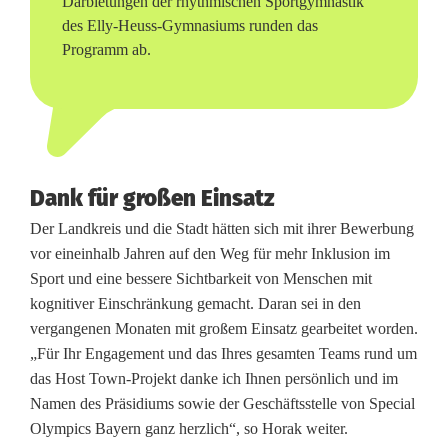
Darbietungen der rhythmischen Sportgymnastik
des Elly-Heuss-Gymnasiums runden das
r
Programm ab.
G
a
s
t
Dank für großen Einsatz
f
Der Landkreis und die Stadt hätten sich mit ihrer Bewerbung
vor eineinhalb Jahren auf den Weg für mehr Inklusion im
r
Sport und eine bessere Sichtbarkeit von Menschen mit
e
kognitiver Einschränkung gemacht. Daran sei in den
vergangenen Monaten mit großem Einsatz gearbeitet worden.
u
„Für Ihr Engagement und das Ihres gesamten Teams rund um
n
das Host Town-Projekt danke ich Ihnen persönlich und im
Namen des Präsidiums sowie der Geschäftsstelle von Special
d
Olympics Bayern ganz herzlich“, so Horak weiter.