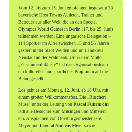
d
Vom 12. bis zum 15. Juni empfangen insgesamt 38
bayerische Host Towns Athleten, Trainer und
L
Betreuer aus aller Welt, die an den Special
Olympics World Games in Berlin (17. bis 25. Juni)
a
teilnehmen werden. Eine ungarische Delegation –
n
114 Sportler im Alter zwischen 15 und 56 Jahren –
gastiert in der Stadt Weiden und im Landkreis
d
Neustadt an der Waldnaab. Unter dem Motto
k
„ZusammenInklusiv“ hat das Organisationsteam
ein kulturelles und sportliches Programm auf die
r
Beine gestellt.
e
Los geht es am Montag, 12. Juni, ab 18 Uhr, mit
i
einem großen Willkommensfest. Die „Rüscherl
Muse“ unter der Leitung von
Pascal Führnrohr
s
lädt alle Besucher zum Mitsingen und Mitfeiern
ein. Ansprachen von Oberbürgermeister Jens
f
Meyer und Landrat Andreas Meier sowie
ü