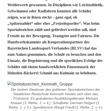
Wettbewerb gewonnen. In Disziplinen wie Leichtathletik,
o
Schwimmen oder Radfahren konnten alle Schüler
r
zeigen, was in ihnen steckt – ganz egal, ob
„Spitzenathlet“ oder eher „Freizeitsportler“. Was beim
t
Sportabzeichen zählt und gefördert werden soll, sind
u
Freude an der Bewegung, Teamgeist und Fairness. Die
Handwerkskammer als Kooperationspartner des
n
Bayerischen Landessport-Verbandes (BLSV) hat das
d
zum Anlass genommen, die Schule zu besuchen und den
Einsatz, die Begeisterung und die sportlichen Erfolge der
H
Schüler mit einem handwerklichen Pausensnack der
a
Holzofen-Bäckerei Schmid aus Kulmain zu belohnen.
n
Die stolzen Gewinner des goldenen Sportabzeichens der
d
Staatlichen Realschule Kemnath freuten sich über das
Frühstück. Es gratulierten Ausbildungsberater Michael
w
Knauer (3. Reihe, 1. v. li.), Schulleiter German Helgert (1.
Reihe, 1. v. li.), Sportlehrerin Margit Friedl (1. Reihe, 2. v. li.)
e