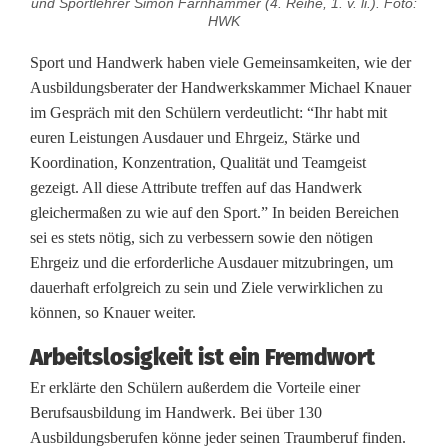
und Sportlehrer Simon Farnhammer (4. Reihe, 1. v. li.). Foto:
HWK
r
Sport und Handwerk haben viele Gemeinsamkeiten, wie der
k
Ausbildungsberater der Handwerkskammer Michael Knauer
g
im Gespräch mit den Schülern verdeutlicht: “Ihr habt mit
euren Leistungen Ausdauer und Ehrgeiz, Stärke und
e
Koordination, Konzentration, Qualität und Teamgeist
h
gezeigt. All diese Attribute treffen auf das Handwerk
gleichermaßen zu wie auf den Sport.” In beiden Bereichen
ö
sei es stets nötig, sich zu verbessern sowie den nötigen
r
Ehrgeiz und die erforderliche Ausdauer mitzubringen, um
dauerhaft erfolgreich zu sein und Ziele verwirklichen zu
e
können, so Knauer weiter.
n
Arbeitslosigkeit ist ein Fremdwort
z
Er erklärte den Schülern außerdem die Vorteile einer
u
Berufsausbildung im Handwerk. Bei über 130
Ausbildungsberufen könne jeder seinen Traumberuf finden.