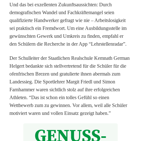
s
Und das bei exzellenten Zukunftsaussichten: Durch
a
demografischen Wandel und Fachkräftemangel seien
qualifizierte Handwerker gefragt wie nie – Arbeitslosigkeit
m
sei praktisch ein Fremdwort. Um eine Ausbildungsstelle im
m
gewünschten Gewerk und Umkreis zu finden, empfahl er
den Schülern die Recherche in der App “Lehrstellenradar”.
e
Der Schulleiter der Staatlichen Realschule Kemnath German
n
Helgert bedankte sich stellvertretend für die Schüler für die
ofenfrischen Brezen und gratulierte ihnen abermals zum
Landessieg. Die Sportlehrer Margit Friedl und Simon
Farnhammer waren sichtlich stolz auf ihre erfolgreichen
Athleten. “Das ist schon ein tolles Gefühl so einen
Wettbewerb zum zu gewinnen. Vor allem, weil alle Schüler
motiviert waren und vollen Einsatz gezeigt haben.”