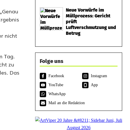
 „Genau
Neue Vorwürfe im
Müllprozess: Gericht
Ergebnis
prüft
Luftverschmutzung und
Betrug
r nicht
m Tag.
Folge uns
cht zu
les. Das
Facebook
Instagram
YouTube
App
WhatsApp
Mail an die Redaktion