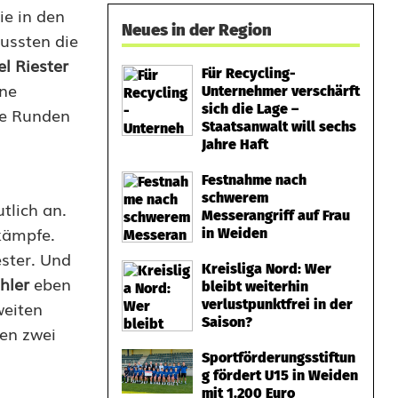
ie in den
Neues in der Region
ussten die
l Riester
Für Recycling-
ine
Unternehmer verschärft
sich die Lage –
ie Runden
Staatsanwalt will sechs
Jahre Haft
Festnahme nach
schwerem
tlich an.
Messerangriff auf Frau
kämpfe.
in Weiden
ester. Und
Kreisliga Nord: Wer
hler
eben
bleibt weiterhin
verlustpunktfrei in der
weiten
Saison?
ten zwei
Sportförderungsstiftun
g fördert U15 in Weiden
mit 1.200 Euro