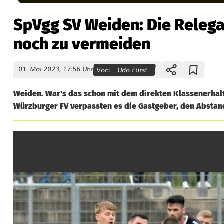
SpVgg SV Weiden: Die Relega
noch zu vermeiden
01. Mai 2023, 17:56 Uhr
Von:
Udo Fürst
Weiden. War's das schon mit dem direkten Klassenerhalt
Würzburger FV verpassten es die Gastgeber, den Abstand
S
p
V
g
g