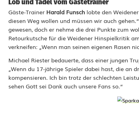
e
Lob und Tadel vom Gästetrainer
Gäste-Trainer
Harald Funsch
lobte den Weidener 
d
diesen Weg wollen und müssen wir auch gehen.“ 
e
gewesen, doch er nehme die drei Punkte zum wohl
r
Retourkutsche für die Weidener Hinspielkritik am
verkneifen: „Wenn man seinen eigenen Rasen nich
l
a
Michael Riester bedauerte, dass einer jungen Tr
„Wenn du 17-jährige Spieler dabei hast, die an dr
g
kompensieren. Ich bin trotz der schlechten Leist
e
sehen Gott sei Dank auch unsere Fans so.“
k
a
u
m