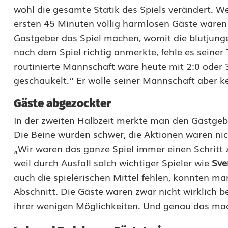
wohl die gesamte Statik des Spiels verändert. W
t
ersten 45 Minuten völlig harmlosen Gäste wäre
n
Gastgeber das Spiel machen, womit die blutjunge
nach dem Spiel richtig anmerkte, fehle es seiner
a
routinierte Mannschaft wäre heute mit 2:0 oder
c
geschaukelt.“ Er wolle seiner Mannschaft aber k
h
Gäste abgezockter
0
In der zweiten Halbzeit merkte man den Gastgeb
:
Die Beine wurden schwer, die Aktionen waren ni
„Wir waren das ganze Spiel immer einen Schritt 
2
weil durch Ausfall solch wichtiger Spieler wie
Sve
-
auch die spielerischen Mittel fehlen, konnten m
N
Abschnitt. Die Gäste waren zwar nicht wirklich b
ihrer wenigen Möglichkeiten. Und genau das ma
i