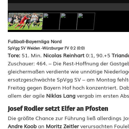
R
e
l
e
Fußball-Bayernliga Nord
SpVgg SV Weiden -Würzburger FV 0:2 (0:0)
g
Tore:
51. Min.
Nicolas Reinhart
0:1, 90.+5
Trianda
a
Zuschauer: 464. – Die Rest-Hoffnung der Gastgeb
gleichermaßen verdiente wie unnötige Niederlag
t
ersatzgeschwächte SpVgg SV – am Montag fehlte
i
Freitag gegen Bayern Hof hoch konzentriert. Da
o
allem der agile
Niklas Lang
vergab im ersten Absc
n
Josef Rodler setzt Elfer an Pfosten
i
Die größte Chance zur Führung ließ allerdings Jos
Andre Koob
an
Moritz Zeitler
verursachten Foulel
s