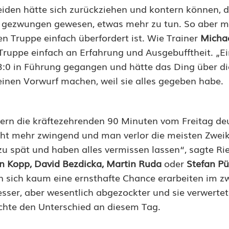
eiden hätte sich zurückziehen und kontern können, d
n gezwungen gewesen, etwas mehr zu tun. So aber m
n Truppe einfach überfordert ist. Wie Trainer
Michae
 Truppe einfach an Erfahrung und Ausgebufftheit. „E
 3:0 in Führung gegangen und hätte das Ding über d
einen Vorwurf machen, weil sie alles gegeben habe.
ern die kräftezehrenden 90 Minuten vom Freitag deu
cht mehr zwingend und man verlor die meisten Zwei
zu spät und haben alles vermissen lassen“, sagte Ri
n Kopp, David Bezdicka, Martin Ruda
oder
Stefan Pü
an sich kaum eine ernsthafte Chance erarbeiten im z
esser, aber wesentlich abgezockter und sie verwerte
chte den Unterschied an diesem Tag.