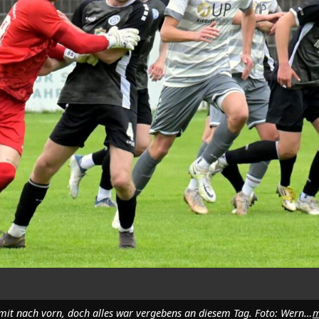
In der letzten Minute stürmte auch Weidens Keeper Lukas Kycek mit nach vorn, doch alles war vergebens an diesem Tag. Foto: Werner Franken
m