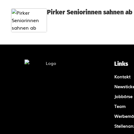
d
Pirker Seniorinnen sahnen ab
e
n
Links
Kontakt
Newstick
Jobbörse
Team
Werbemög
Stellenan