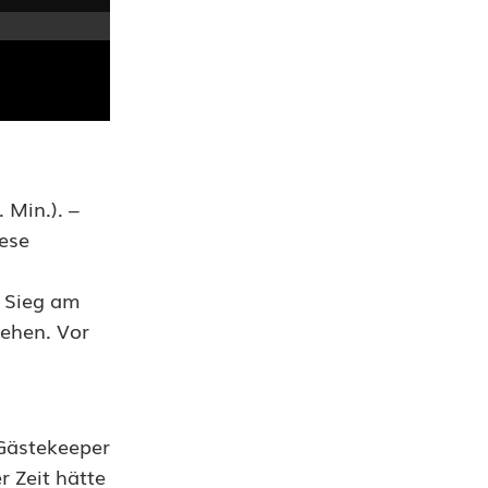
 Min.). –
iese
m Sieg am
gehen. Vor
 Gästekeeper
r Zeit hätte