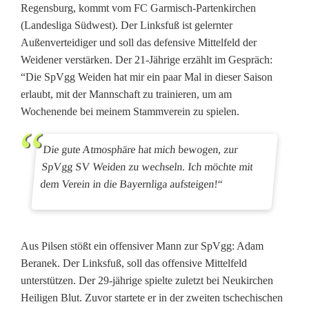
Regensburg, kommt vom FC Garmisch-Partenkirchen
e
(Landesliga Südwest). Der Linksfuß ist gelernter
Außenverteidiger und soll das defensive Mittelfeld der
W
Weidener verstärken. Der 21-Jährige erzählt im Gespräch:
e
“Die SpVgg Weiden hat mir ein paar Mal in dieser Saison
erlaubt, mit der Mannschaft zu trainieren, um am
i
Wochenende bei meinem Stammverein zu spielen.
c
h
Die gute Atmosphäre hat mich bewogen, zur
SpVgg SV Weiden zu wechseln. Ich möchte mit
e
dem Verein in die Bayernliga aufsteigen!“
n
Aus Pilsen stößt ein offensiver Mann zur SpVgg: Adam
Beranek. Der Linksfuß, soll das offensive Mittelfeld
unterstützen. Der 29-jährige spielte zuletzt bei Neukirchen
Heiligen Blut. Zuvor startete er in der zweiten tschechischen