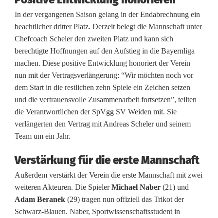
l
In der vergangenen Saison gelang in der Endabrechnung ein
beachtlicher dritter Platz. Derzeit belegt die Mannschaft unter
l
Chefcoach Scheler den zweiten Platz und kann sich
t
berechtigte Hoffnungen auf den Aufstieg in die Bayernliga
machen. Diese positive Entwicklung honoriert der Verein
p
nun mit der Vertragsverlängerung: “Wir möchten noch vor
e
dem Start in die restlichen zehn Spiele ein Zeichen setzen
und die vertrauensvolle Zusammenarbeit fortsetzen”, teilten
r
die Verantwortlichen der SpVgg SV Weiden mit. Sie
s
verlängerten den Vertrag mit Andreas Scheler und seinem
Team um ein Jahr.
o
n
Verstärkung für die erste Mannschaft
Außerdem verstärkt der Verein die erste Mannschaft mit zwei
e
weiteren Akteuren. Die Spieler
Michael Naber
(21) und
l
Adam Beranek
(29) tragen nun offiziell das Trikot der
Schwarz-Blauen. Naber, Sportwissenschaftsstudent in
l