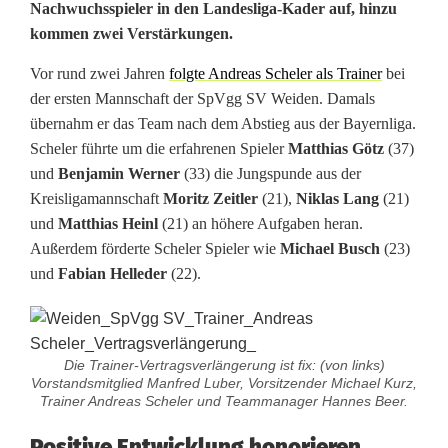
Nachwuchsspieler in den Landesliga-Kader auf, hinzu
g
kommen zwei Verstärkungen.
S
Vor rund zwei Jahren
folgte Andreas Scheler als Trainer
bei
V
der ersten Mannschaft der SpVgg SV Weiden. Damals
übernahm er das Team nach dem Abstieg aus der Bayernliga.
W
Scheler führte um die erfahrenen Spieler
Matthias Götz
(37)
e
und
Benjamin Werner
(33) die Jungspunde aus der
Kreisligamannschaft
Moritz Zeitler
(21),
Niklas Lang
(21)
i
und
Matthias Heinl
(21) an höhere Aufgaben heran.
d
Außerdem förderte Scheler Spieler wie
Michael Busch
(23)
und
Fabian Helleder
(22).
e
n
s
Die Trainer-Vertragsverlängerung ist fix: (von links)
Vorstandsmitglied Manfred Luber, Vorsitzender Michael Kurz,
t
Trainer Andreas Scheler und Teammanager Hannes Beer.
e
Positive Entwicklung honorieren