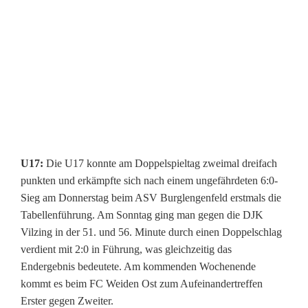
n
t
e
r
s
i
U17:
Die U17 konnte am Doppelspieltag zweimal dreifach
e
punkten und erkämpfte sich nach einem ungefährdeten 6:0-
g
Sieg am Donnerstag beim ASV Burglengenfeld erstmals die
Tabellenführung. Am Sonntag ging man gegen die DJK
Vilzing in der 51. und 56. Minute durch einen Doppelschlag
verdient mit 2:0 in Führung, was gleichzeitig das
Endergebnis bedeutete. Am kommenden Wochenende
kommt es beim FC Weiden Ost zum Aufeinandertreffen
Erster gegen Zweiter.