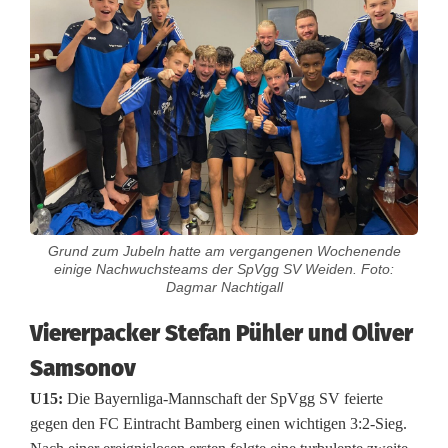
e
l
l
e
n
f
ü
Grund zum Jubeln hatte am vergangenen Wochenende
h
einige Nachwuchsteams der SpVgg SV Weiden. Foto:
Dagmar Nachtigall
r
Viererpacker Stefan Pühler und Oliver
u
Samsonov
n
U15:
Die Bayernliga-Mannschaft der SpVgg SV feierte
g
gegen den FC Eintracht Bamberg einen wichtigen 3:2-Sieg.