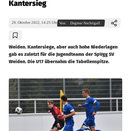
Kantersieg
20. Oktober 2022, 14:25 Uhr
Von:
Dagmar Nachtigall
Weiden. Kantersiege, aber auch hohe Niederlagen
gab es zuletzt für die Jugendteams der SpVgg SV
Weiden. Die U17 übernahm die Tabellenspitze.
S
p
V
g
g