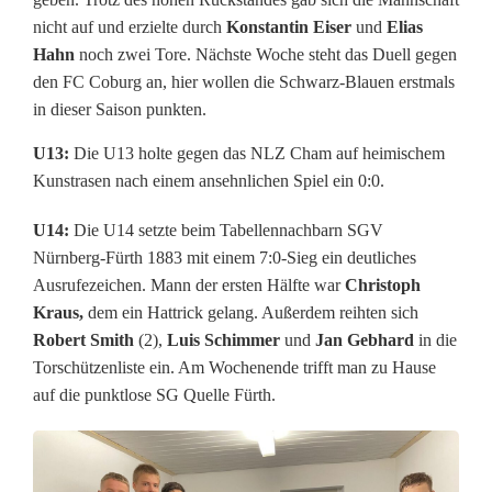
nicht auf und erzielte durch
Konstantin Eiser
und
Elias
e
Hahn
noch zwei Tore. Nächste Woche steht das Duell gegen
r
den FC Coburg an, hier wollen die Schwarz-Blauen erstmals
in dieser Saison punkten.
k
U13:
Die U13 holte gegen das NLZ Cham auf heimischem
ä
Kunstrasen nach einem ansehnlichen Spiel ein 0:0.
m
U14:
Die U14 setzte beim Tabellennachbarn SGV
p
Nürnberg-Fürth 1883 mit einem 7:0-Sieg ein deutliches
f
Ausrufezeichen. Mann der ersten Hälfte war
Christoph
Kraus,
dem ein Hattrick gelang. Außerdem reihten sich
t
Robert Smith
(2),
Luis Schimmer
und
Jan Gebhard
in die
Torschützenliste ein. Am Wochenende trifft man zu Hause
T
auf die punktlose SG Quelle Fürth.
a
b