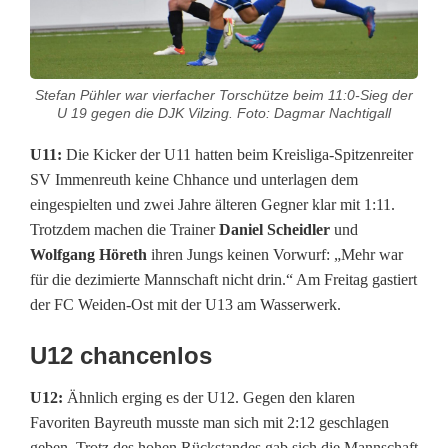
S
V
Stefan Pühler war vierfacher Torschütze beim 11:0-Sieg der
W
U 19 gegen die DJK Vilzing. Foto: Dagmar Nachtigall
e
U11:
Die Kicker der U11 hatten beim Kreisliga-Spitzenreiter
i
SV Immenreuth keine Chhance und unterlagen dem
eingespielten und zwei Jahre älteren Gegner klar mit 1:11.
d
Trotzdem machen die Trainer
Daniel Scheidler
und
e
Wolfgang Höreth
ihren Jungs keinen Vorwurf: „Mehr war
für die dezimierte Mannschaft nicht drin.“ Am Freitag gastiert
n
der FC Weiden-Ost mit der U13 am Wasserwerk.
:
U12 chancenlos
U
U12:
Ähnlich erging es der U12. Gegen den klaren
1
Favoriten Bayreuth musste man sich mit 2:12 geschlagen
7
geben. Trotz des hohen Rückstandes gab sich die Mannschaft