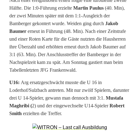
Nach einer ereignislosen ersten folgte eine turbulente zweite
,
Hälfte. Die 1:0-Führung erzielte
Martin Paulus
(40. Min),
U
der zwei Minuten später mit dem 1:1-Ausgleich der
Bamberger gekontert wurde. Weiden ging durch
Jakob
1
Baumer
erneut in Führung (48. Min). Nach einer Zeitstrafe
9
und einer Roten Karte für die Gäste nutzten die Hausherren
ihre Überzahl und erhöhten erneut durch
Jakob Baumer
auf
f
3:1 (63. Min). Der Anschlusstreffer der Bamberger in der
e
Nachspielzeit kam zu spät. Am Sonntag gastiert man beim
Tabellenletzten JFG Frankenwald.
i
U16:
Arg ersatzgeschwächt musste die U 16 in
e
Loderhof/Sulzbach antreten. Mit nur zwölf Spielern, darunter
r
drei U 14-Spieler, gewann man dennoch mit 3:1.
Mustafa
Maghribi (
2) und der eingewechselte U14-Spieler
Robert
t
Smith
erzielten die Treffer.
K
a