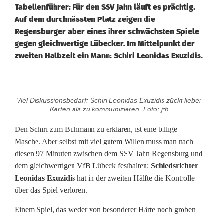
Tabellenführer: Für den SSV Jahn läuft es prächtig.
Auf dem durchnässten Platz zeigen die
Regensburger aber eines ihrer schwächsten Spiele
gegen gleichwertige Lübecker. Im Mittelpunkt der
zweiten Halbzeit ein Mann: Schiri Leonidas Exuzidis.
S
Viel Diskussionsbedarf: Schiri Leonidas Exuzidis zückt lieber
S
Karten als zu kommunizieren. Foto: jrh
V
Den Schiri zum Buhmann zu erklären, ist eine billige
Masche. Aber selbst mit viel gutem Willen muss man nach
J
diesen 97 Minuten zwischen dem SSV Jahn Regensburg und
a
dem gleichwertigen VfB Lübeck festhalten:
Schiedsrichter
Leonidas Exuzidis
hat in der zweiten Hälfte die Kontrolle
h
über das Spiel verloren.
n
Einem Spiel, das weder von besonderer Härte noch groben