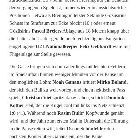
der vergangenen Spiele ist, immer wieder in aussichtsreiche
r
Positionen – etwa als Breunig in letzter Sekunde Gözüsirins
t
Schuss im Strafraum zur Ecke blockt (10.) oder erneut
Gözüsirins
Pascal Breiers
Ablage aus 18 Metern knapp über
e
die Latte säbelt – der gerade noch rechtzeitig aus Bulgarien
n
eingeflogene
U21-Nationalkeeper Felix Gebhardt
wäre mit
Flugeinlage zur Stelle gewesen.
o
Die Gäste bringen sich dann allerdings mit leichten Fehlern
r
im Spielaufbau binnen weniger Minuten vor der Pause um
g
den möglichen Lohn:
Noah Ganaus
irritiert
Mirko Boland
,
der sich den Ball zu weit vorlegt und einen hektischen Pass
i
spielt,
Christian Viet
spritzt dazwischen, schickt
Dominik
e
Kother
steil, der die Kugel cool mit links ins Netz schlenzt,
1:0 (41). Während noch
Rasim Bulic
‘ Kopfwunde genäht
g
wird, und der Jahn zum ersten Mal in Unterzahl die Führung
e
in die Pause retten will, leitet
Oscar Schönfelder
den
nächsten Konter über Ganaus ein, der die Kugel