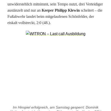
g
unwiderstehlich mitnimmt, sein Tempo nutzt, drei Verteidiger
e
austänzelt und nur an
Keeper Philipp Klewin
scheitert – die
Fußabwehr landet beim mitgelaufenen Schönfelder, der
n
eiskalt vollstreckt, 2:0 (48.).
V
f
B
L
ü
b
e
c
k
Im Hinspiel erfolgreich, am Samstag gesperrt: Dominik