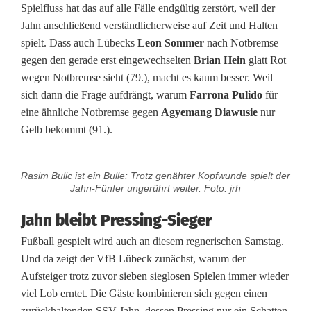
Spielfluss hat das auf alle Fälle endgültig zerstört, weil der
r
Jahn anschließend verständlicherweise auf Zeit und Halten
e
spielt. Dass auch Lübecks
Leon Sommer
nach Notbremse
gegen den gerade erst eingewechselten
Brian Hein
glatt Rot
i
wegen Notbremse sieht (79.), macht es kaum besser. Weil
t
sich dann die Frage aufdrängt, warum
Farrona Pulido
für
eine ähnliche Notbremse gegen
Agyemang Diawusie
nur
e
Gelb bekommt (91.).
r
n
Rasim Bulic ist ein Bulle: Trotz genähter Kopfwunde spielt der
Jahn-Fünfer ungerührt weiter. Foto: jrh
a
Jahn bleibt Pressing-Sieger
c
Fußball gespielt wird auch an diesem regnerischen Samstag.
h
Und da zeigt der VfB Lübeck zunächst, warum der
Aufsteiger trotz zuvor sieben sieglosen Spielen immer wieder
K
viel Lob erntet. Die Gäste kombinieren sich gegen einen
a
zurückhaltenden SSV Jahn, dessen Pressing nur ein Schatten