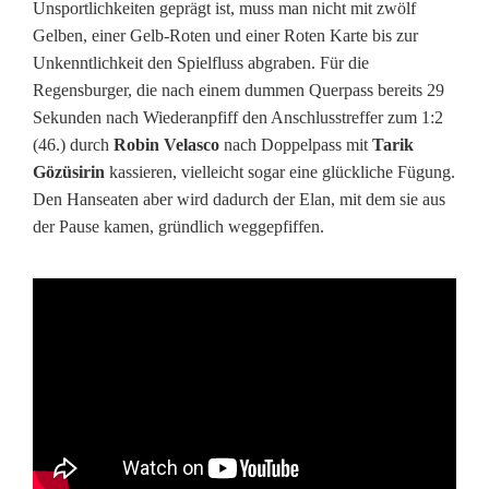
i
Unsportlichkeiten geprägt ist, muss man nicht mit zwölf
Gelben, einer Gelb-Roten und einer Roten Karte bis zur
n
Unkenntlichkeit den Spielfluss abgraben. Für die
d
Regensburger, die nach einem dummen Querpass bereits 29
Sekunden nach Wiederanpfiff den Anschlusstreffer zum 1:2
e
(46.) durch
Robin Velasco
nach Doppelpass mit
Tarik
r
Gözüsirin
kassieren, vielleicht sogar eine glückliche Fügung.
Den Hanseaten aber wird dadurch der Elan, mit dem sie aus
D
der Pause kamen, gründlich weggepfiffen.
r
i
t
t
e
n