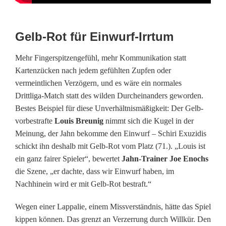
L
i
Gelb-Rot für Einwurf-Irrtum
g
Mehr Fingerspitzengefühl, mehr Kommunikation statt
a
Kartenzücken nach jedem gefühlten Zupfen oder
:
vermeintlichen Verzögern, und es wäre ein normales
Drittliga-Match statt des wilden Durcheinanders geworden.
S
Bestes Beispiel für diese Unverhältnismäßigkeit: Der Gelb-
p
vorbestrafte
Louis Breunig
nimmt sich die Kugel in der
Meinung, der Jahn bekomme den Einwurf – Schiri Exuzidis
i
schickt ihn deshalb mit Gelb-Rot vom Platz (71.). „Louis ist
t
ein ganz fairer Spieler“, bewertet
Jahn-Trainer Joe Enochs
die Szene, „er dachte, dass wir Einwurf haben, im
z
Nachhinein wird er mit Gelb-Rot bestraft.“
e
Wegen einer Lappalie, einem Missverständnis, hätte das Spiel
n
kippen können. Das grenzt an Verzerrung durch Willkür. Den