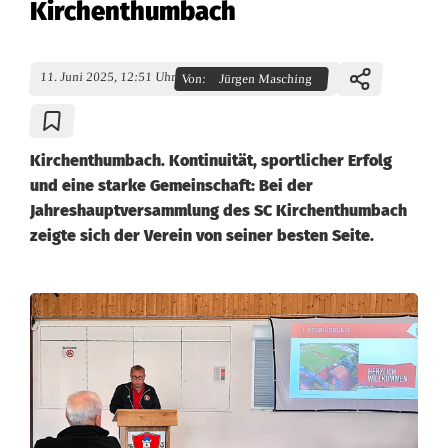
Kirchenthumbach
11. Juni 2025, 12:51 Uhr
Von:
Jürgen Masching
Kirchenthumbach. Kontinuität, sportlicher Erfolg
und eine starke Gemeinschaft: Bei der
Jahreshauptversammlung des SC Kirchenthumbach
zeigte sich der Verein von seiner besten Seite.
S
t
a
b