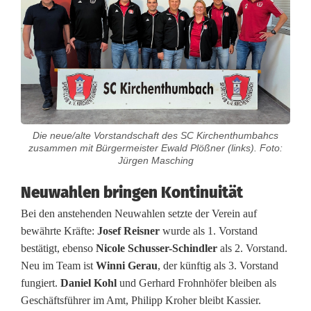
S
C
K
i
r
c
Die neue/alte Vorstandschaft des SC Kirchenthumbahcs
zusammen mit Bürgermeister Ewald Plößner (links). Foto:
h
Jürgen Masching
e
Neuwahlen bringen Kontinuität
n
Bei den anstehenden Neuwahlen setzte der Verein auf
bewährte Kräfte:
Josef Reisner
wurde als 1. Vorstand
t
bestätigt, ebenso
Nicole Schusser-Schindler
als 2. Vorstand.
h
Neu im Team ist
Winni Gerau
, der künftig als 3. Vorstand
fungiert.
Daniel Kohl
und Gerhard Frohnhöfer bleiben als
u
Geschäftsführer im Amt, Philipp Kroher bleibt Kassier.