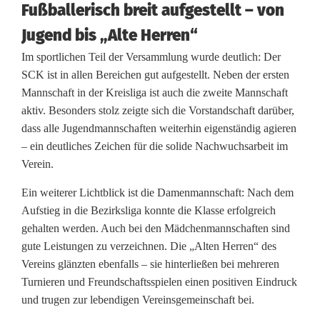
Fußballerisch breit aufgestellt – von
d
Jugend bis „Alte Herren“
s
Im sportlichen Teil der Versammlung wurde deutlich: Der
t
SCK ist in allen Bereichen gut aufgestellt. Neben der ersten
Mannschaft in der Kreisliga ist auch die zweite Mannschaft
a
aktiv. Besonders stolz zeigte sich die Vorstandschaft darüber,
r
dass alle Jugendmannschaften weiterhin eigenständig agieren
– ein deutliches Zeichen für die solide Nachwuchsarbeit im
k
Verein.
e
Ein weiterer Lichtblick ist die Damenmannschaft: Nach dem
G
Aufstieg in die Bezirksliga konnte die Klasse erfolgreich
gehalten werden. Auch bei den Mädchenmannschaften sind
e
gute Leistungen zu verzeichnen. Die „Alten Herren“ des
m
Vereins glänzten ebenfalls – sie hinterließen bei mehreren
Turnieren und Freundschaftsspielen einen positiven Eindruck
e
und trugen zur lebendigen Vereinsgemeinschaft bei.
i