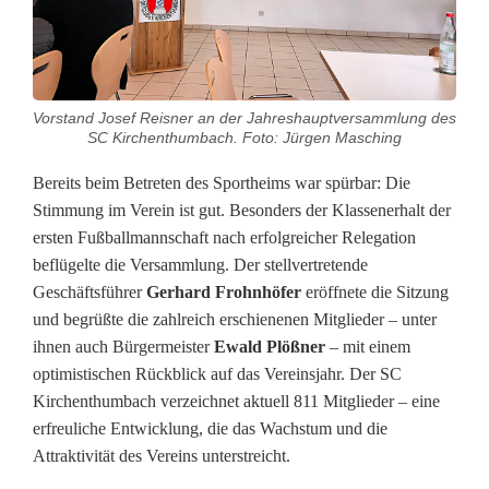
i
l
e
Vorstand Josef Reisner an der Jahreshauptversammlung des
F
SC Kirchenthumbach. Foto: Jürgen Masching
ü
Bereits beim Betreten des Sportheims war spürbar: Die
Stimmung im Verein ist gut. Besonders der Klassenerhalt der
h
ersten Fußballmannschaft nach erfolgreicher Relegation
r
beflügelte die Versammlung. Der stellvertretende
Geschäftsführer
Gerhard Frohnhöfer
eröffnete die Sitzung
u
und begrüßte die zahlreich erschienenen Mitglieder – unter
n
ihnen auch Bürgermeister
Ewald Plößner
– mit einem
optimistischen Rückblick auf das Vereinsjahr. Der SC
g
Kirchenthumbach verzeichnet aktuell 811 Mitglieder – eine
u
erfreuliche Entwicklung, die das Wachstum und die
Attraktivität des Vereins unterstreicht.
n