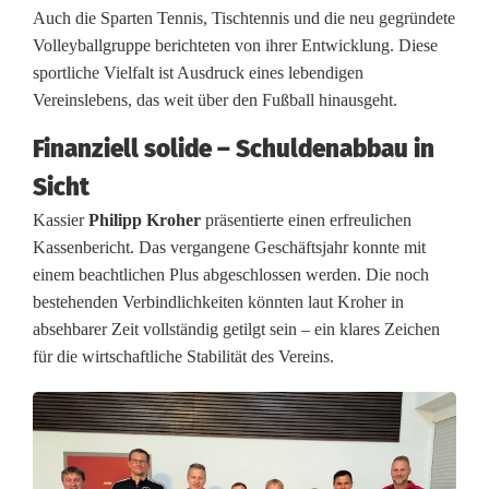
Auch die Sparten Tennis, Tischtennis und die neu gegründete
n
Volleyballgruppe berichteten von ihrer Entwicklung. Diese
s
sportliche Vielfalt ist Ausdruck eines lebendigen
Vereinslebens, das weit über den Fußball hinausgeht.
c
Finanziell solide – Schuldenabbau in
h
Sicht
a
Kassier
Philipp Kroher
präsentierte einen erfreulichen
f
Kassenbericht. Das vergangene Geschäftsjahr konnte mit
einem beachtlichen Plus abgeschlossen werden. Die noch
t
bestehenden Verbindlichkeiten könnten laut Kroher in
b
absehbarer Zeit vollständig getilgt sein – ein klares Zeichen
für die wirtschaftliche Stabilität des Vereins.
e
i
m