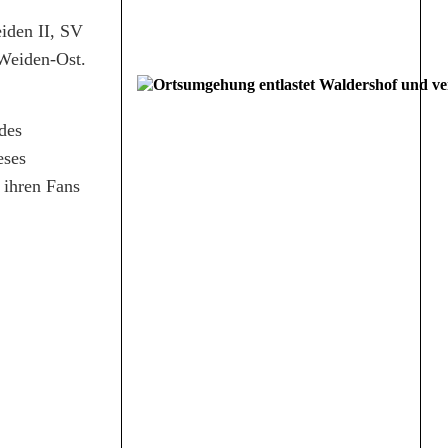
iden II, SV
 Weiden-Ost.
des
eses
 ihren Fans