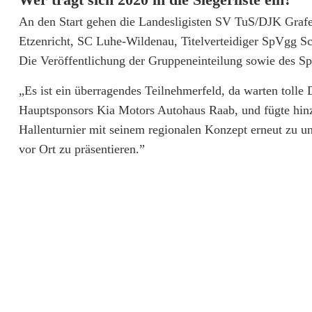
m
An den Start gehen die Landesligisten SV TuS/DJK Graf
e
Etzenricht, SC Luhe-Wildenau, Titelverteidiger SpVgg S
r
Die Veröffentlichung der Gruppeneinteilung sowie des Spi
f
„Es ist ein überragendes Teilnehmerfeld, da warten tolle 
e
Hauptsponsors Kia Motors Autohaus Raab, und fügte hinzu
Hallenturnier mit seinem regionalen Konzept erneut zu u
l
vor Ort zu präsentieren.”
d
b
e
i
m
K