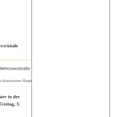
zweckhalle
des Autohauses Raab
ier in der
reitag, 3.