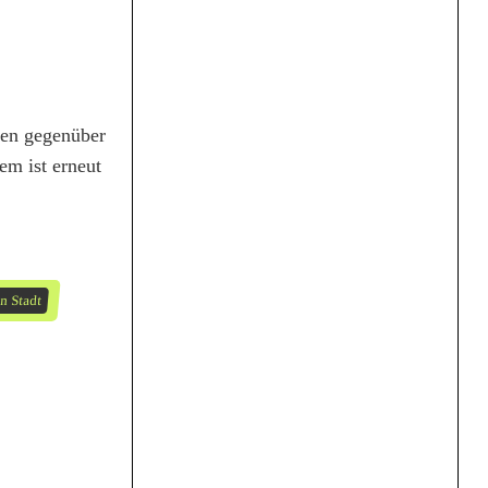
den gegenüber
em ist erneut
n Stadt