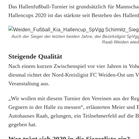
a
Das Hallenfußball-Turnier ist grundsätzlich für Mannsch
r
Hallencups 2020 ist das stärkste seit Bestehen des Hallenf
k
e
Auch der Sieger der letzten beiden Jahre, der Bezirksligist Sp
Raab Weiden wiede
s
Steigende Qualität
T
Nach einem kurzen Zwischenspiel vor vier Jahren in Voh
e
diesmal richtet der Nord-Kreisligist FC Weiden-Ost um 
i
Veranstaltung aus.
l
„Wir wollen mit diesem Turnier den Vereinen aus der Regi
n
Gegnern in der Halle zu messen“, erläuterten Meier und 
Autohauses Raab, gelungen, ein Teilnehmerfeld auf die Be
e
gegeben hat.
h
Wer trägt sich 2020 in die Siegerliste ein?