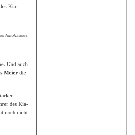
des Kia-
des Autohauses
ne. Und auch
s Meier
die
starken
hrer des Kia-
ät noch nicht