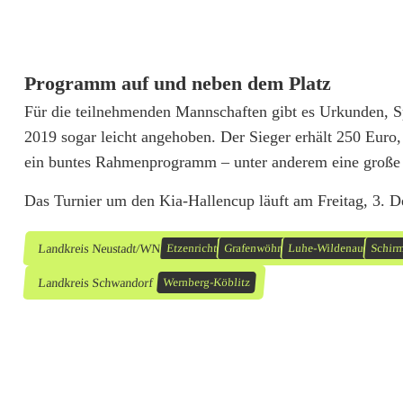
i
a
-
Programm auf und neben dem Platz
Für die teilnehmenden Mannschaften gibt es Urkunden, S
H
2019 sogar leicht angehoben. Der Sieger erhält 250 Euro,
a
ein buntes Rahmenprogramm – unter anderem eine große
l
Das Turnier um den Kia-Hallencup läuft am Freitag, 3. 
l
Landkreis Neustadt/WN
Etzenricht
Grafenwöhr
Luhe-Wildenau
Schirm
e
Landkreis Schwandorf
Wernberg-Köblitz
n
c
u
p