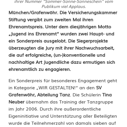
ihrer Nummer "Sommer-Sonne-Sonneschein" vom
Publikum viel Applaus.
S
München/Grafenwöhr. Die Versicherungskammer
Stiftung vergibt zum zweiten Mal ihren
V
Ehrenamtspreis. Unter dem diesjährigen Motto
„Jugend ins Ehrenamt“ wurden zwei Haupt- und
G
ein Sonderpreis ausgelobt. Die Siegerprojekte
r
überzeugten die Jury mit ihrer Nachwuchsarbeit,
die auf erfolgreiche, (un-)konventionelle und
a
nachhaltige Art Jugendliche dazu ermutigen sich
f
ehrenamtlich zu engagieren.
e
Ein Sonderpreis für besonderes Engagement geht
in Kategorie „WIR GESTALTEN!“ an den
SV
n
Grafenwöhr, Abteilung Tanz
. Die Schülerin
Tina
w
Neuber
übernahm das Training der Tanzgruppe
im Jahr 2006. Durch ihre außerordentliche
ö
Eigeninitiative und Unterstützung aller Beteiligten
h
wurde die Teilnehmerzahl von damals sieben auf