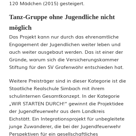
120 Mädchen (2015) gesteigert.
r
m
Tanz-Gruppe ohne Jugendliche nicht
i
möglich
Das Projekt kann nur durch das ehrenamtliche
t
Engagement der Jugendlichen weiter leben und
E
auch weiter ausgebaut werden. Das ist einer der
Gründe, warum sich die Versicherungskammer
h
Stiftung für den SV Grafenwöhr entschieden hat.
r
Weitere Preisträger sind in dieser Kategorie ist die
e
Staatliche Realschule Simbach mit ihrem
schulinternen Gesamtkonzept. In der Kategorie
n
„WIR STARTEN DURCH!“ gewinnt die Projektidee
a
der Jugendfeuerwehr aus dem Landkreis
Eichstätt. Ein Integrationsprojekt für unbegleitete
m
junge Zuwanderer, die bei der Jugendfeuerwehr
t
Perspektiven für ein gesellschaftliches