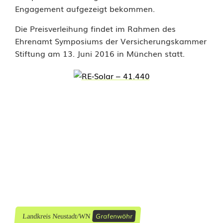
Engagement aufgezeigt bekommen.
s
Die Preisverleihung findet im Rahmen des
p
Ehrenamt Symposiums der Versicherungskammer
r
Stiftung am 13. Juni 2016 in München statt.
e
i
s
a
u
s
g
e
Grafenwöhr
Landkreis Neustadt/WN
z