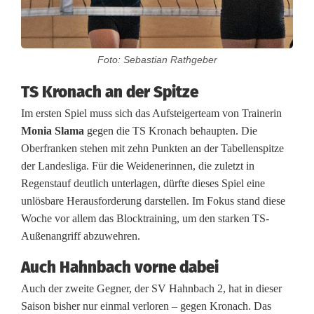
b
a
Foto: Sebastian Rathgeber
l
TS Kronach an der Spitze
l
Im ersten Spiel muss sich das Aufsteigerteam von Trainerin
e
Monia Slama
gegen die TS Kronach behaupten. Die
Oberfranken stehen mit zehn Punkten an der Tabellenspitze
r
der Landesliga. Für die Weidenerinnen, die zuletzt in
i
Regenstauf deutlich unterlagen, dürfte dieses Spiel eine
unlösbare Herausforderung darstellen. Im Fokus stand diese
n
Woche vor allem das Blocktraining, um den starken TS-
n
Außenangriff abzuwehren.
e
Auch Hahnbach vorne dabei
n
Auch der zweite Gegner, der SV Hahnbach 2, hat in dieser
Saison bisher nur einmal verloren – gegen Kronach. Das