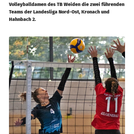
Volleyballdamen des TB Weiden die zwei führenden
Teams der Landesliga Nord-Ost, Kronach und
Hahnbach 2.
T
B
-
V
o
l
l
e
y