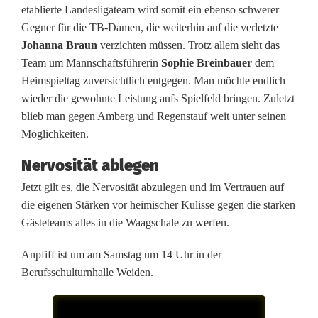
v
etablierte Landesligateam wird somit ein ebenso schwerer
o
Gegner für die TB-Damen, die weiterhin auf die verletzte
Johanna Braun
verzichten müssen. Trotz allem sieht das
r
Team um Mannschaftsführerin
Sophie Breinbauer
dem
s
Heimspieltag zuversichtlich entgegen. Man möchte endlich
wieder die gewohnte Leistung aufs Spielfeld bringen. Zuletzt
c
blieb man gegen Amberg und Regenstauf weit unter seinen
h
Möglichkeiten.
w
Nervosität ablegen
Jetzt gilt es, die Nervosität abzulegen und im Vertrauen auf
i
die eigenen Stärken vor heimischer Kulisse gegen die starken
e
Gästeteams alles in die Waagschale zu werfen.
r
Anpfiff ist um am Samstag um 14 Uhr in der
i
Berufsschulturnhalle Weiden.
g