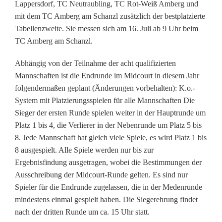
Lappersdorf, TC Neutraubling, TC Rot-Weiß Amberg und
k
mit dem TC Amberg am Schanzl zusätzlich der bestplatzierte
k
Tabellenzweite. Sie messen sich am 16. Juli ab 9 Uhr beim
TC Amberg am Schanzl.
ü
r
Abhängig von der Teilnahme der acht qualifizierten
Mannschaften ist die Endrunde im Midcourt in diesem Jahr
t
folgendermaßen geplant (Änderungen vorbehalten): K.o.-
d
System mit Platzierungsspielen für alle Mannschaften Die
Sieger der ersten Runde spielen weiter in der Hauptrunde um
i
Platz 1 bis 4, die Verlierer in der Nebenrunde um Platz 5 bis
e
8. Jede Mannschaft hat gleich viele Spiele, es wird Platz 1 bis
8 ausgespielt. Alle Spiele werden nur bis zur
B
Ergebnisfindung ausgetragen, wobei die Bestimmungen der
e
Ausschreibung der Midcourt-Runde gelten. Es sind nur
Spieler für die Endrunde zugelassen, die in der Medenrunde
s
mindestens einmal gespielt haben. Die Siegerehrung findet
t
nach der dritten Runde um ca. 15 Uhr statt.