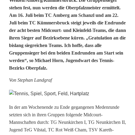
T
Weiden/Amberg/Kümmersbruck. Die Gruppensieger
stehen fest, nun werden die Oberpfalzmeister ermittelt.
e
Am 16. Juli beim TC Amberg am Schanzl und am 22.
Juli beim TC Kümmersbruck steigt jeweils die Endrunde
n
der acht besten Midcourt- und Kleinfeld-Teams, die dann
n
ihren Sieger auf Bezirksebene küren. „Gratulation an die
bislang siegreichen Teams. Ich hoffe, dass alle
i
Gruppensieger bei den beiden Endrunden am Start sein
s
werden“, so Michael Horn, Jugendwart des Tennis-
Bezirks Oberpfalz.
-
Von Stephan Landgraf
B
e
z
In der am Wochenende zu Ende gegangenen Medenrunde
i
setzten sich in ihren Gruppen folgende Midcourt-
Mannschaften durch: TG Neunkirchen I, TG Neunkirchen II,
r
Jugend TeG Vilstal, TC Rot Weiß Cham, TSV Kareth-