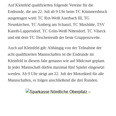
e
Auf Kleinfeld qualifizierten folgende Vereine für die
Endrunde, die am 22. Juli ab 9 Uhr beim TC Kümmersbruck
n
ausgetragen wird: TC Rot-Weiß Auerbach III, TG
d
Neunkirchen, TC Amberg am Schanzl, TC Maxhütte, TSV
Kareth-Lappersdorf, TC Grün-Weiß Nittendorf, TC Vilseck
e
und mit dem TC Tirschenreuth der beste Gruppenzweite.
r
Auch auf Kleinfeld gilt: Abhängig von der Teilnahme der
B
acht qualifizierten Mannschaften ist die Endrunde im
Kleinfeld in diesem Jahr genauso wie auf Midcourt geplant.
e
In jeder Mannschaft dürfen maximal fünf Spieler eingesetzt
s
werden. Ab 9 Uhr steigt am 22. Juli der Motorikteil für alle
Mannschaften, es folgen anschließend die drei Runden.
t
e
n