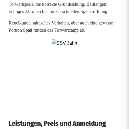
ü
Torwartspiels, die korrekte Grundstellung, Ballfangen,
richtiges Abrollen bis hin zur schnellen Spieleröffnung.
r
Regelkunde, taktisches Verhalten, aber auch eine gewisse
N
Portion Spaß runden das Torwartcamp ab.
a
c
h
w
u
c
h
s
Leistungen, Preis und Anmeldung
t