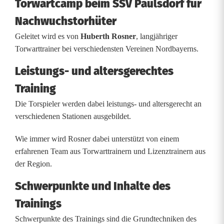
Torwartcamp beim SSV Paulsdorf für
i
Nachwuchstorhüter
n
Geleitet wird es von
Huberth Rosner
, langjähriger
P
Torwarttrainer bei verschiedensten Vereinen Nordbayerns.
a
Leistungs- und altersgerechtes
u
Training
l
Die Torspieler werden dabei leistungs- und altersgerecht an
verschiedenen Stationen ausgebildet.
s
d
Wie immer wird Rosner dabei unterstützt von einem
erfahrenen Team aus Torwarttrainern und Lizenztrainern aus
o
der Region.
r
Schwerpunkte und Inhalte des
f
Trainings
f
Schwerpunkte des Trainings sind die Grundtechniken des