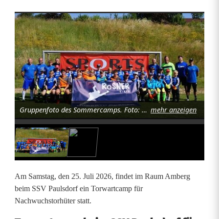
T
o
r
w
a
Gruppenfoto des Sommercamps. Foto: Huberth Rosner
mehr anzeigen
r
t
c
a
Am Samstag, den 25. Juli 2026, findet im Raum Amberg
m
beim SSV Paulsdorf ein Torwartcamp für
Nachwuchstorhüter statt.
p