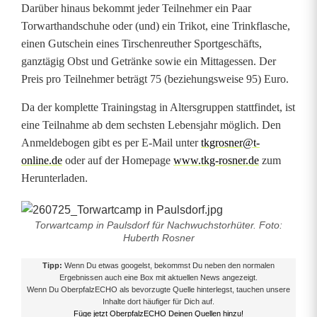
Darüber hinaus bekommt jeder Teilnehmer ein Paar
o
Torwarthandschuhe oder (und) ein Trikot, eine Trinkflasche,
r
einen Gutschein eines Tirschenreuther Sportgeschäfts,
ganztägig Obst und Getränke sowie ein Mittagessen. Der
h
Preis pro Teilnehmer beträgt 75 (beziehungsweise 95) Euro.
ü
Da der komplette Trainingstag in Altersgruppen stattfindet, ist
t
eine Teilnahme ab dem sechsten Lebensjahr möglich. Den
Anmeldebogen gibt es per E-Mail unter
tkgrosner@t-
e
online.de
oder auf der Homepage
www.tkg-rosner.de
zum
r
Herunterladen.
Torwartcamp in Paulsdorf für Nachwuchstorhüter. Foto:
Huberth Rosner
Tipp:
Wenn Du etwas googelst, bekommst Du neben den normalen
Ergebnissen auch eine Box mit aktuellen News angezeigt.
Wenn Du OberpfalzECHO als bevorzugte Quelle hinterlegst, tauchen unsere
Inhalte dort häufiger für Dich auf.
Füge jetzt OberpfalzECHO Deinen Quellen hinzu!