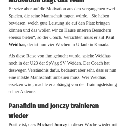
Motivation trägt das Team
u
Er setze aber auf die Motivation aus den vergangenen zwei
n
Spielen, die seine Mannschaft tragen würde. „Sie haben
bewiesen, welch gute Leistung sie auf den Platz bringen
g
können und das wollen wir zu Hause unseren Besuchern
i
ebenso bieten“, so der Coach. Verzichten muss er auf
Paul
Weidhas
, der ist nun vier Wochen in Urlaub in Kanada.
s
Als diese Reise von ihm gebucht wurde, spielte Weidhas
t
noch in der U23 der SpVgg SV Weiden. Der Coach hat
i
deswegen Verständnis dafür, bedauert aber sehr, dass er nun
eine intakte Mannschaft umbauen muss. Wer Weidhas
m
ersetzen wird, machte er abhängig von der Trainingsleistung
O
seiner Akteure.
b
Panafidin und Jonczy trainieren
e
wieder
r
Positiv ist, dass
Michael Jonczy
in dieser Woche wieder mit