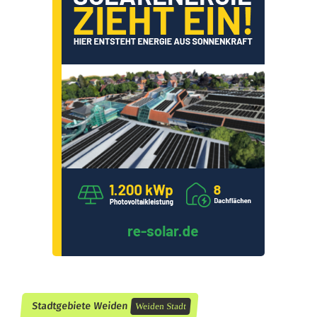
f
r
a
g
t
Stadtgebiete Weiden
Weiden Stadt