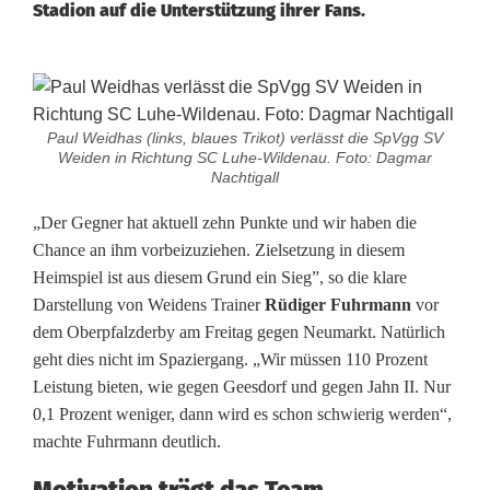
Stadion auf die Unterstützung ihrer Fans.
U
n
Paul Weidhas (links, blaues Trikot) verlässt die SpVgg SV
Weiden in Richtung SC Luhe-Wildenau. Foto: Dagmar
t
Nachtigall
e
„Der Gegner hat aktuell zehn Punkte und wir haben die
Chance an ihm vorbeizuziehen. Zielsetzung in diesem
r
Heimspiel ist aus diesem Grund ein Sieg”, so die klare
s
Darstellung von Weidens Trainer
Rüdiger Fuhrmann
vor
dem Oberpfalzderby am Freitag gegen Neumarkt. Natürlich
t
geht dies nicht im Spaziergang. „Wir müssen 110 Prozent
ü
Leistung bieten, wie gegen Geesdorf und gegen Jahn II. Nur
0,1 Prozent weniger, dann wird es schon schwierig werden“,
t
machte Fuhrmann deutlich.
z