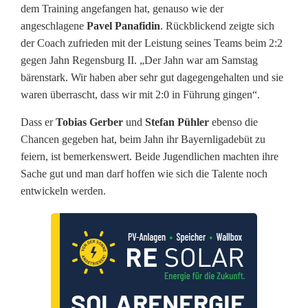
dem Training angefangen hat, genauso wie der
p
angeschlagene
Pavel Panafidin
. Rückblickend zeigte sich
f
der Coach zufrieden mit der Leistung seines Teams beim 2:2
gegen Jahn Regensburg II. „Der Jahn war am Samstag
a
bärenstark. Wir haben aber sehr gut dagegengehalten und sie
l
waren überrascht, dass wir mit 2:0 in Führung gingen“.
z
Dass er
Tobias Gerber
und
Stefan Pühler
ebenso die
Chancen gegeben hat, beim Jahn ihr Bayernligadebüt zu
d
feiern, ist bemerkenswert. Beide Jugendlichen machten ihre
e
Sache gut und man darf hoffen wie sich die Talente noch
entwickeln werden.
r
b
y
g
e