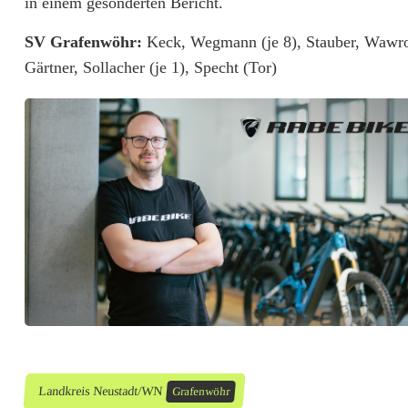
a
in einem gesonderten Bericht.
i
SV Grafenwöhr:
Keck, Wegmann (je 8), Stauber, Wawro 
Gärtner, Sollacher (je 1), Specht (Tor)
s
o
n
a
b
s
c
h
l
u
Landkreis Neustadt/WN
Grafenwöhr