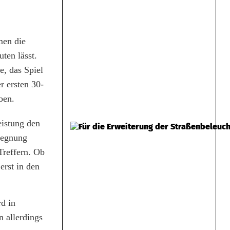
men die
ten lässt.
e, das Spiel
r ersten 30-
ben.
eistung den
gegnung
Treffern. Ob
erst in den
d in
 allerdings