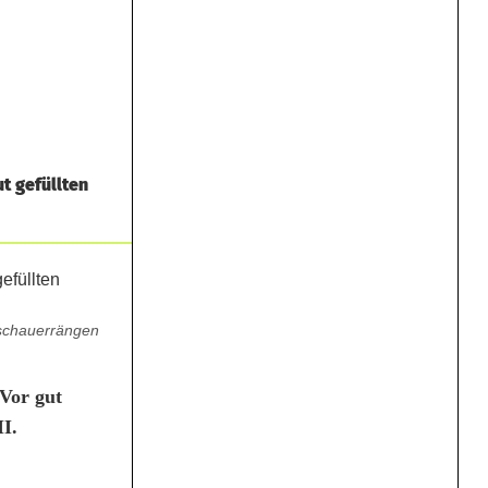
t gefüllten
uschauerrängen
Vor gut
II.