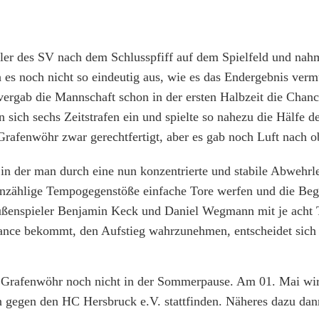
eler des SV nach dem Schlusspfiff auf dem Spielfeld und nah
s noch nicht so eindeutig aus, wie es das Endergebnis vermu
ergab die Mannschaft schon in der ersten Halbzeit die Chanc
 sich sechs Zeitstrafen ein und spielte so nahezu die Hälfe de
Grafenwöhr zwar gerechtfertigt, aber es gab noch Luft nach o
 in der man durch eine nun konzentrierte und stabile Abwehrl
unzählige Tempogegenstöße einfache Tore werfen und die Be
Außenspieler Benjamin Keck und Daniel Wegmann mit je acht 
ance bekommt, den Aufstieg wahrzunehmen, entscheidet sich 
in Grafenwöhr noch nicht in der Sommerpause. Am 01. Mai wir
 gegen den HC Hersbruck e.V. stattfinden. Näheres dazu dann