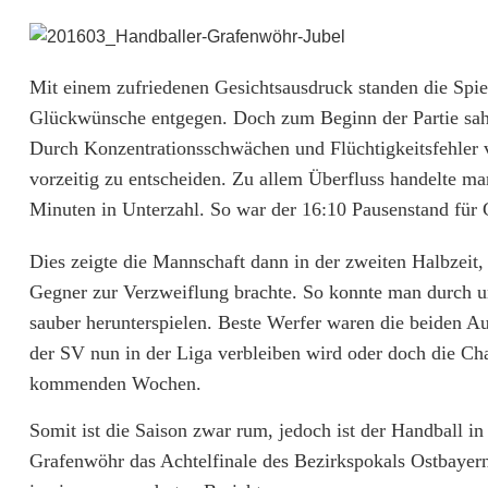
s
ö
Mit einem zufriedenen Gesichtsausdruck standen die Spi
h
Glückwünsche entgegen. Doch zum Beginn der Partie sah e
Durch Konzentrationsschwächen und Flüchtigkeitsfehler v
n
vorzeitig zu entscheiden. Zu allem Überfluss handelte man
l
Minuten in Unterzahl. So war der 16:10 Pausenstand für 
i
Dies zeigte die Mannschaft dann in der zweiten Halbzeit,
c
Gegner zur Verzweiflung brachte. So konnte man durch 
h
sauber herunterspielen. Beste Werfer waren die beiden 
der SV nun in der Liga verbleiben wird oder doch die Ch
e
kommenden Wochen.
r
Somit ist die Saison zwar rum, jedoch ist der Handball 
S
Grafenwöhr das Achtelfinale des Bezirkspokals Ostbayern