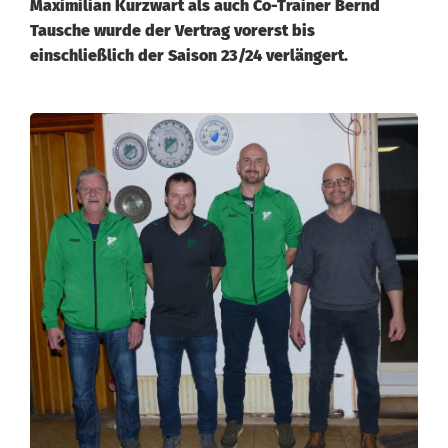
Maximilian Kurzwart als auch Co-Trainer Bernd
Tausche wurde der Vertrag vorerst bis
einschließlich der Saison 23/24 verlängert.
V
e
r
t
r
a
g
s
v