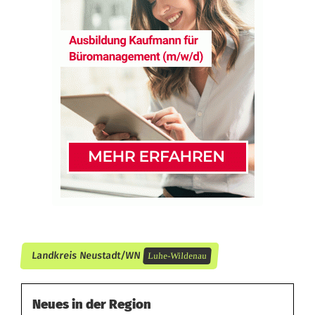
r
s
t
a
n
d
s
t
e
l
Landkreis Neustadt/WN
Luhe-Wildenau
l
t
Neues in der Region