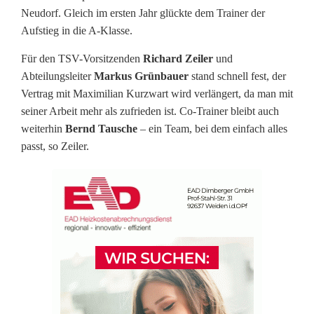
Neudorf. Gleich im ersten Jahr glückte dem Trainer der
n
Aufstieg in die A-Klasse.
N
Für den TSV-Vorsitzenden
Richard Zeiler
und
e
Abteilungsleiter
Markus Grünbauer
stand schnell fest, der
Vertrag mit Maximilian Kurzwart wird verlängert, da man mit
u
seiner Arbeit mehr als zufrieden ist. Co-Trainer bleibt auch
d
weiterhin
Bernd Tausche
– ein Team, bei dem einfach alles
passt, so Zeiler.
o
r
f
:
V
o