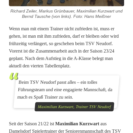
e
Richard Zeiler, Markus Grünbauer, Maximilian Kurzwart und
Bernd Tausche (von links). Foto: Hans Meißner
r
l
Wenn man mit einem Trainer nicht zufrieden ist, muss er
gehen, ist man mit ihm zufrieden, darf er bleiben oder wird
ä
frühzeitig verlängert, so geschehen beim TSV Neudorf.
n
Vorerst ist die Zusammenarbeit auch in der Saison 23/24
geplant. Nach dem Aufstieg in die A-Klasse belegt man
g
aktuell den vierten Tabellenplatz.
e
Beim TSV Neudorf passt alles – ein tolles
r
Führungsteam und eine engagierte Mannschaft, da
u
mach es Spaß Trainer zu sein.
Maximilian Kurzwart, Trainer TSV Neudorf
n
g
Seit der Saison 21/22 ist
Maximilian Kurzwart
aus
i
Damelsdorf Spielertrainer der Seniorenmannschaft des TSV