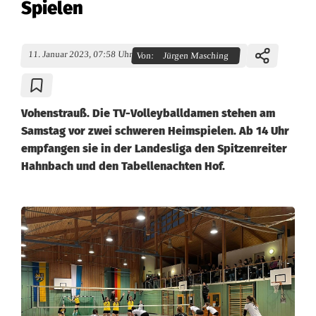
Spielen
11. Januar 2023, 07:58 Uhr
Von:
Jürgen Masching
Vohenstrauß. Die TV-Volleyballdamen stehen am
Samstag vor zwei schweren Heimspielen. Ab 14 Uhr
empfangen sie in der Landesliga den Spitzenreiter
Hahnbach und den Tabellenachten Hof.
V
o
l
l