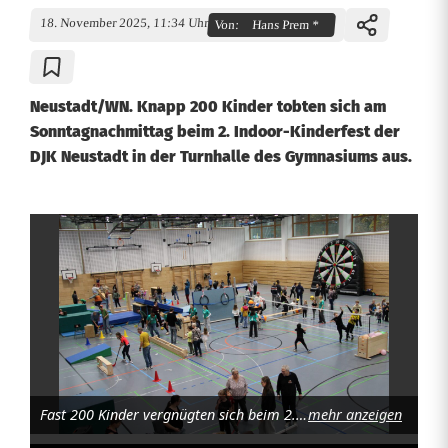
18. November 2025, 11:34 Uhr
Von:
Hans Prem *
Neustadt/WN. Knapp 200 Kinder tobten sich am
Sonntagnachmittag beim 2. Indoor-Kinderfest der
DJK Neustadt in der Turnhalle des Gymnasiums aus.
D
a
s
I
n
Fast 200 Kinder vergnügten sich beim 2. Indoor-Kinderfest der DJK Neustadt in der Sporthalle des Gymnasiums. Foto: Hans Prem
mehr anzeigen
d