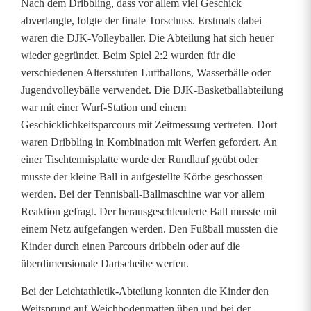
Nach dem Dribbling, dass vor allem viel Geschick
s
abverlangte, folgte der finale Torschuss. Erstmals dabei
t
waren die DJK-Volleyballer. Die Abteilung hat sich heuer
wieder gegründet. Beim Spiel 2:2 wurden für die
d
verschiedenen Altersstufen Luftballons, Wasserbälle oder
e
Jugendvolleybälle verwendet. Die DJK-Basketballabteilung
war mit einer Wurf-Station und einem
r
Geschicklichkeitsparcours mit Zeitmessung vertreten. Dort
D
waren Dribbling in Kombination mit Werfen gefordert. An
einer Tischtennisplatte wurde der Rundlauf geübt oder
J
musste der kleine Ball in aufgestellte Körbe geschossen
werden. Bei der Tennisball-Ballmaschine war vor allem
K
Reaktion gefragt. Der herausgeschleuderte Ball musste mit
w
einem Netz aufgefangen werden. Den Fußball mussten die
Kinder durch einen Parcours dribbeln oder auf die
a
überdimensionale Dartscheibe werfen.
r
Bei der Leichtathletik-Abteilung konnten die Kinder den
w
Weitsprung auf Weichbodenmatten üben und bei der