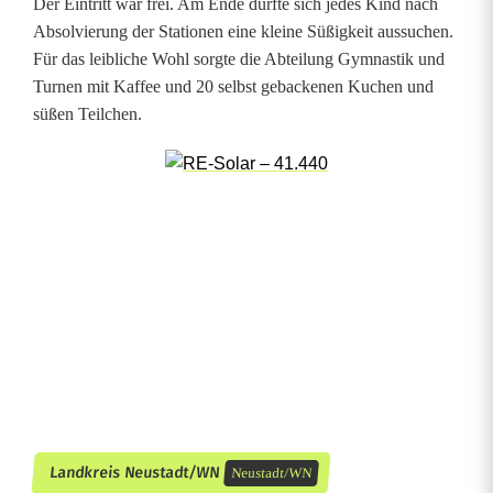
Der Eintritt war frei. Am Ende durfte sich jedes Kind nach
Absolvierung der Stationen eine kleine Süßigkeit aussuchen.
e
Für das leibliche Wohl sorgte die Abteilung Gymnastik und
r
Turnen mit Kaffee und 20 selbst gebackenen Kuchen und
süßen Teilchen.
E
r
f
o
l
g
Landkreis Neustadt/WN
Neustadt/WN