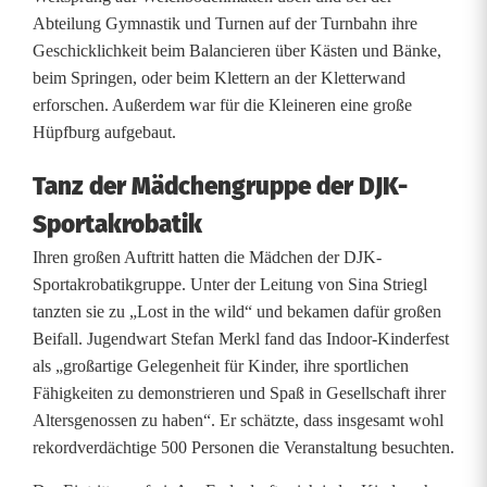
Abteilung Gymnastik und Turnen auf der Turnbahn ihre
i
Geschicklichkeit beim Balancieren über Kästen und Bänke,
e
beim Springen, oder beim Klettern an der Kletterwand
erforschen. Außerdem war für die Kleineren eine große
d
Hüpfburg aufgebaut.
e
Tanz der Mädchengruppe der DJK-
r
Sportakrobatik
e
Ihren großen Auftritt hatten die Mädchen der DJK-
i
Sportakrobatikgruppe. Unter der Leitung von Sina Striegl
tanzten sie zu „Lost in the wild“ und bekamen dafür großen
n
Beifall. Jugendwart Stefan Merkl fand das Indoor-Kinderfest
g
als „großartige Gelegenheit für Kinder, ihre sportlichen
Fähigkeiten zu demonstrieren und Spaß in Gesellschaft ihrer
r
Altersgenossen zu haben“. Er schätzte, dass insgesamt wohl
o
rekordverdächtige 500 Personen die Veranstaltung besuchten.
ß