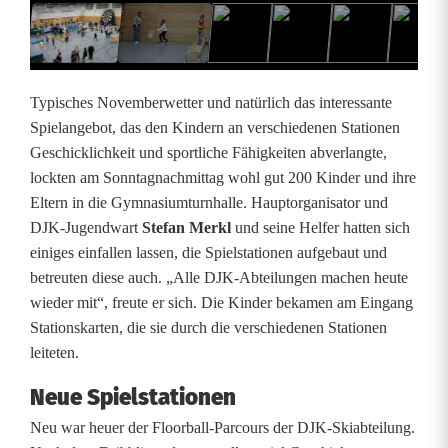
o
o
r
Typisches Novemberwetter und natürlich das interessante
-
Spielangebot, das den Kindern an verschiedenen Stationen
Geschicklichkeit und sportliche Fähigkeiten abverlangte,
K
lockten am Sonntagnachmittag wohl gut 200 Kinder und ihre
i
Eltern in die Gymnasiumturnhalle. Hauptorganisator und
DJK-Jugendwart
Stefan Merkl
und seine Helfer hatten sich
n
einiges einfallen lassen, die Spielstationen aufgebaut und
d
betreuten diese auch. „Alle DJK-Abteilungen machen heute
wieder mit“, freute er sich. Die Kinder bekamen am Eingang
e
Stationskarten, die sie durch die verschiedenen Stationen
r
leiteten.
f
Neue Spielstationen
e
Neu war heuer der Floorball-Parcours der DJK-Skiabteilung.