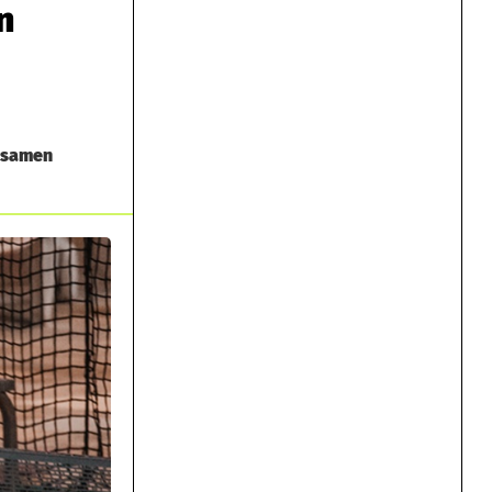
n
insamen