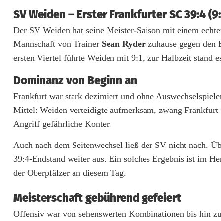
s
SV Weiden – Erster Frankfurter SC 39:4 (9:1,
c
Der SV Weiden hat seine Meister-Saison mit einem echten 
Mannschaft von Trainer
Sean Ryder
zuhause gegen den Er
h
ersten Viertel führte Weiden mit 9:1, zur Halbzeit stand e
e
Dominanz von Beginn an
r
Frankfurt war stark dezimiert und ohne Auswechselspiele
S
Mittel: Weiden verteidigte aufmerksam, zwang Frankfurt
a
Angriff gefährliche Konter.
i
Auch nach dem Seitenwechsel ließ der SV nicht nach. Üb
39:4-Endstand weiter aus. Ein solches Ergebnis ist im Her
s
der Oberpfälzer an diesem Tag.
o
Meisterschaft gebührend gefeiert
n
Offensiv war von sehenswerten Kombinationen bis hin zu 
a