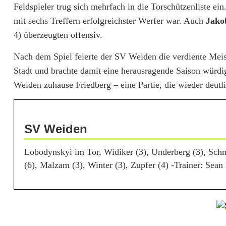
Feldspieler trug sich mehrfach in die Torschützenliste e
b
mit sechs Treffern erfolgreichster Werfer war. Auch
Jako
s
4) überzeugten offensiv.
c
Nach dem Spiel feierte der SV Weiden die verdiente Mei
Stadt und brachte damit eine herausragende Saison würdi
h
Weiden zuhause Friedberg – eine Partie, die wieder deutl
l
u
SV Weiden
s
s
Lobodynskyi im Tor, Widiker (3), Underberg (3), Schmid
(6), Malzam (3), Winter (3), Zupfer (4) -Trainer: Sean
f
ü
r
d