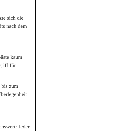
te sich die
eits nach dem
Gäste kaum
riff für
g bis zum
Überlegenheit
enswert: Jeder