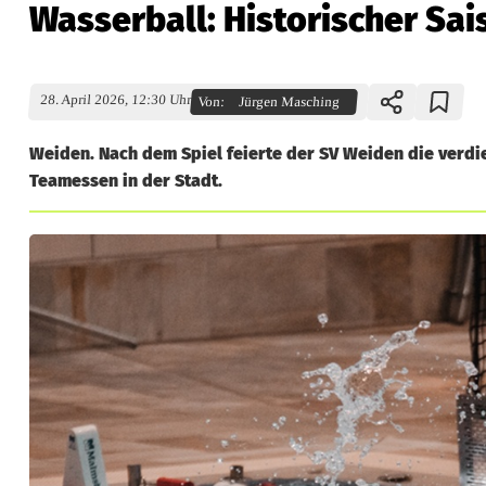
Wasserball: Historischer Sa
28. April 2026, 12:30 Uhr
Von:
Jürgen Masching
Weiden. Nach dem Spiel feierte der SV Weiden die verd
Teamessen in der Stadt.
W
a
s
s
e
r