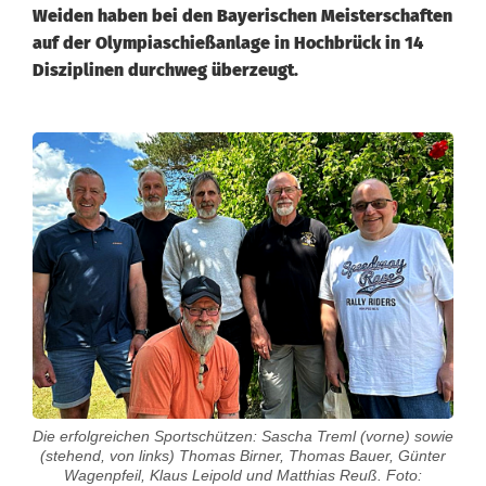
Weiden haben bei den Bayerischen Meisterschaften
auf der Olympiaschießanlage in Hochbrück in 14
Disziplinen durchweg überzeugt.
W
e
i
d
e
n
e
r
Die erfolgreichen Sportschützen: Sascha Treml (vorne) sowie
(stehend, von links) Thomas Birner, Thomas Bauer, Günter
S
Wagenpfeil, Klaus Leipold und Matthias Reuß. Foto: