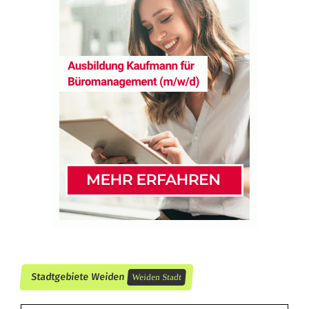
y
e
r
i
s
c
h
e
n
M
e
Stadtgebiete Weiden
Weiden Stadt
i