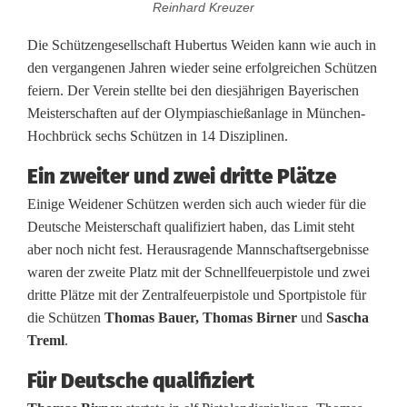
Reinhard Kreuzer
c
Die Schützengesellschaft Hubertus Weiden kann wie auch in
h
den vergangenen Jahren wieder seine erfolgreichen Schützen
feiern. Der Verein stellte bei den diesjährigen Bayerischen
ü
Meisterschaften auf der Olympiaschießanlage in München-
t
Hochbrück sechs Schützen in 14 Disziplinen.
z
Ein zweiter und zwei dritte Plätze
e
Einige Weidener Schützen werden sich auch wieder für die
Deutsche Meisterschaft qualifiziert haben, das Limit steht
n
aber noch nicht fest. Herausragende Mannschaftsergebnisse
t
waren der zweite Platz mit der Schnellfeuerpistole und zwei
dritte Plätze mit der Zentralfeuerpistole und Sportpistole für
r
die Schützen
Thomas Bauer, Thomas Birner
und
Sascha
u
Treml
.
m
Für Deutsche qualifiziert