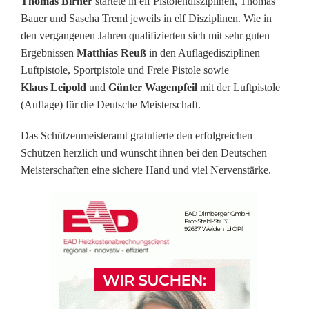
p
Thomas Birner
startete in elf Pistolendisziplinen, Thomas
Bauer und Sascha Treml jeweils in elf Disziplinen. Wie in
f
den vergangenen Jahren qualifizierten sich mit sehr guten
e
Ergebnissen
Matthias Reuß
in den Auflagedisziplinen
Luftpistole, Sportpistole und Freie Pistole sowie
n
Klaus Leipold
und
Günter Wagenpfeil
mit der Luftpistole
b
(Auflage) für die Deutsche Meisterschaft.
e
Das Schützenmeisteramt gratulierte den erfolgreichen
Schützen herzlich und wünscht ihnen bei den Deutschen
i
Meisterschaften eine sichere Hand und viel Nervenstärke.
d
e
n
B
a