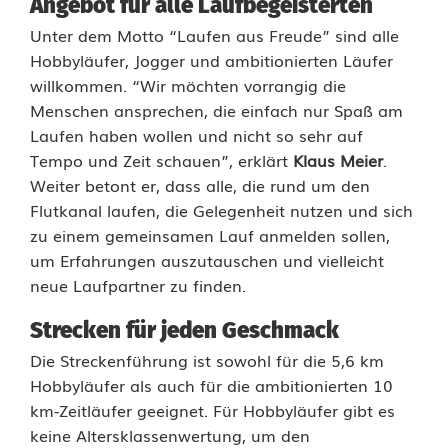
Angebot für alle Laufbegeisterten
s
Unter dem Motto “Laufen aus Freude” sind alle
F
Hobbyläufer, Jogger und ambitionierten Läufer
willkommen. “Wir möchten vorrangig die
r
Menschen ansprechen, die einfach nur Spaß am
ü
Laufen haben wollen und nicht so sehr auf
Tempo und Zeit schauen”, erklärt
Klaus Meier
.
h
Weiter betont er, dass alle, die rund um den
j
Flutkanal laufen, die Gelegenheit nutzen und sich
zu einem gemeinsamen Lauf anmelden sollen,
a
um Erfahrungen auszutauschen und vielleicht
h
neue Laufpartner zu finden.
r
Strecken für jeden Geschmack
s
Die Streckenführung ist sowohl für die 5,6 km
Hobbyläufer als auch für die ambitionierten 10
l
km-Zeitläufer geeignet. Für Hobbyläufer gibt es
a
keine Altersklassenwertung, um den