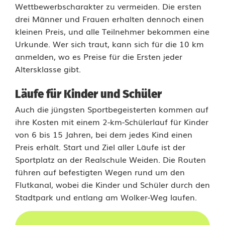
Wettbewerbscharakter zu vermeiden. Die ersten
u
drei Männer und Frauen erhalten dennoch einen
f
kleinen Preis, und alle Teilnehmer bekommen eine
Urkunde. Wer sich traut, kann sich für die 10 km
:
anmelden, wo es Preise für die Ersten jeder
S
Altersklasse gibt.
t
Läufe für Kinder und Schüler
a
Auch die jüngsten Sportbegeisterten kommen auf
ihre Kosten mit einem 2-km-Schülerlauf für Kinder
r
von 6 bis 15 Jahren, bei dem jedes Kind einen
t
Preis erhält. Start und Ziel aller Läufe ist der
Sportplatz an der Realschule Weiden. Die Routen
s
führen auf befestigten Wegen rund um den
c
Flutkanal, wobei die Kinder und Schüler durch den
Stadtpark und entlang am Wolker-Weg laufen.
h
u