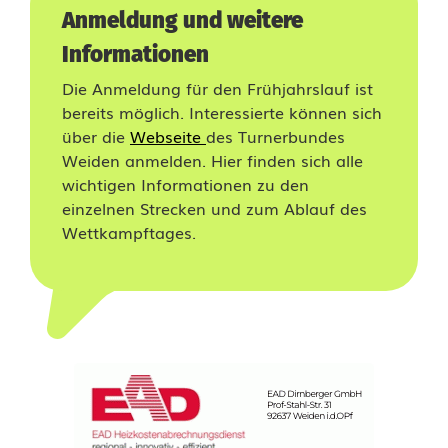
Anmeldung und weitere
s
Informationen
s
Die Anmeldung für den Frühjahrslauf ist
f
bereits möglich. Interessierte können sich
über die
Webseite
des Turnerbundes
ä
Weiden anmelden. Hier finden sich alle
l
wichtigen Informationen zu den
einzelnen Strecken und zum Ablauf des
l
Wettkampftages.
t
z
u
m
2