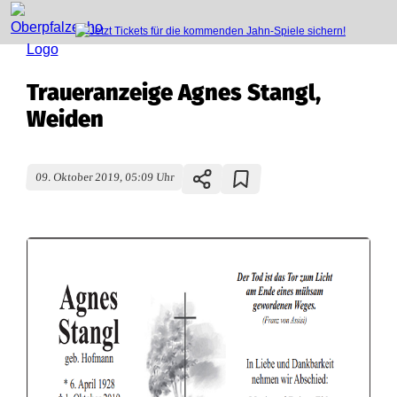
Traueranzeige Agnes Stangl,
Weiden
09. Oktober 2019, 05:09 Uhr
T
r
a
u
e