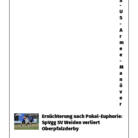
-
U
S
-
A
r
m
e
e
-
M
a
n
ö
v
e
r
Ernüchterung nach Pokal-Euphorie:
SpVgg SV Weiden verliert
Oberpfalzderby