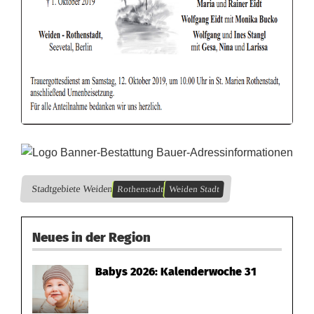
r
a
n
z
e
i
g
Stadtgebiete Weiden
Rothenstadt
Weiden Stadt
e
A
Neues in der Region
g
Babys 2026: Kalenderwoche 31
n
e