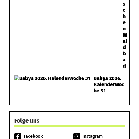
s
c
h
e
n
W
al
d
b
a
d
Babys 2026:
Kalenderwoc
he 31
Folge uns
Facebook
Instagram