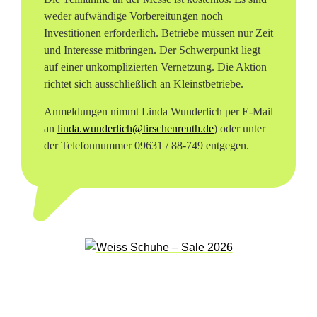
weder aufwändige Vorbereitungen noch
m
Investitionen erforderlich. Betriebe müssen nur Zeit
n
und Interesse mitbringen. Der Schwerpunkt liegt
auf einer unkomplizierten Vernetzung. Die Aktion
a
richtet sich ausschließlich an Kleinstbetriebe.
t
Anmeldungen nimmt Linda Wunderlich per E-Mail
h
an
linda.wunderlich@tirschenreuth.de
) oder unter
der Telefonnummer 09631 / 88-749 entgegen.
f
ö
r
d
e
r