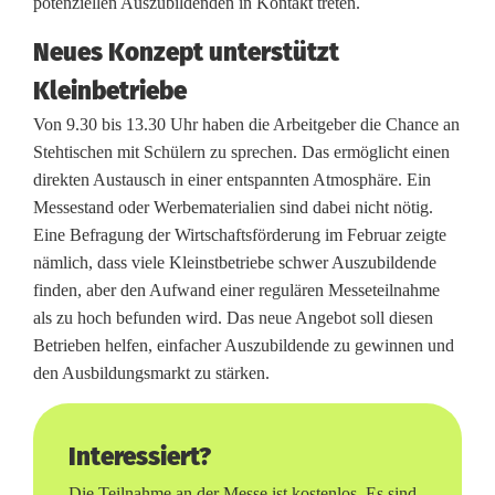
potenziellen Auszubildenden in Kontakt treten.
d
Neues Konzept unterstützt
u
Kleinbetriebe
n
Von 9.30 bis 13.30 Uhr haben die Arbeitgeber die Chance an
g
Stehtischen mit Schülern zu sprechen. Das ermöglicht einen
direkten Austausch in einer entspannten Atmosphäre. Ein
s
Messestand oder Werbematerialien sind dabei nicht nötig.
m
Eine Befragung der Wirtschaftsförderung im Februar zeigte
nämlich, dass viele Kleinstbetriebe schwer Auszubildende
e
finden, aber den Aufwand einer regulären Messeteilnahme
s
als zu hoch befunden wird. Das neue Angebot soll diesen
Betrieben helfen, einfacher Auszubildende zu gewinnen und
s
den Ausbildungsmarkt zu stärken.
e
K
Interessiert?
e
Die Teilnahme an der Messe ist kostenlos. Es sind