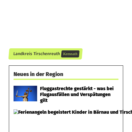
t
k
l
e
i
Landkreis Tirschenreuth
Kemnath
n
e
Neues in der Region
B
e
Fluggastrechte gestärkt - was bei
Flugausfällen und Verspätungen
t
gilt
r
i