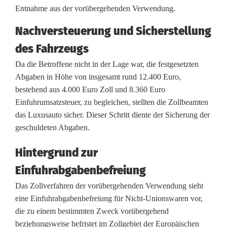
r
Entnahme aus der vorübergehenden Verwendung.
a
Nachversteuerung und Sicherstellung
d
des Fahrzeugs
e
Da die Betroffene nicht in der Lage war, die festgesetzten
n
Abgaben in Höhe von insgesamt rund 12.400 Euro,
bestehend aus 4.000 Euro Zoll und 8.360 Euro
i
Einfuhrumsatzsteuer, zu begleichen, stellten die Zollbeamten
c
das Luxusauto sicher. Dieser Schritt diente der Sicherung der
geschuldeten Abgaben.
h
Hintergrund zur
t
Einfuhrabgabenbefreiung
i
Das Zollverfahren der vorübergehenden Verwendung sieht
m
eine Einfuhrabgabenbefreiung für Nicht-Unionswaren vor,
G
die zu einem bestimmten Zweck vorübergehend
beziehungsweise befristet im Zollgebiet der Europäischen