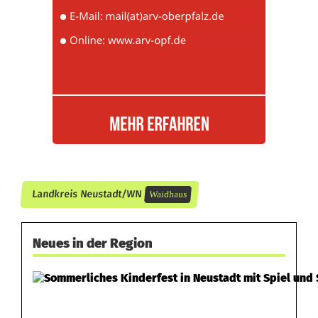
l
l
n
e
r
z
i
Landkreis Neustadt/WN
Waidhaus
e
h
Neues in der Region
e
n
L