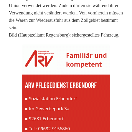
e
Union verwendet werden. Zudem dürfen sie während ihrer
l
Verwendung nicht verändert werden. Von vornherein müssen
die Waren zur Wiederausfuhr aus dem Zollgebiet bestimmt
d
sein.
Bild (Hauptzollamt Regensburg): sichergestelltes Fahrzeug.
b
e
u
t
e
l
-
Z
ö