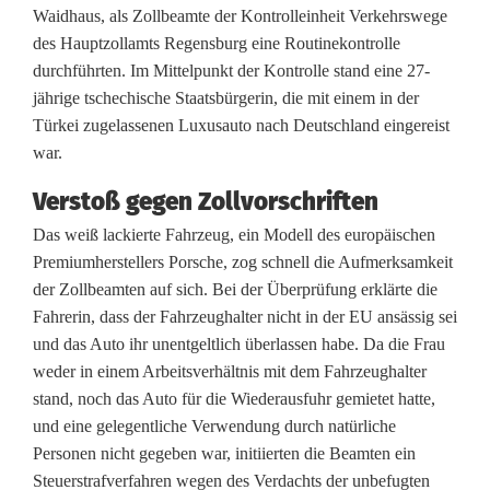
Waidhaus, als Zollbeamte der Kontrolleinheit Verkehrswege
2
des Hauptzollamts Regensburg eine Routinekontrolle
durchführten. Im Mittelpunkt der Kontrolle stand eine 27-
.
jährige tschechische Staatsbürgerin, die mit einem in der
4
Türkei zugelassenen Luxusauto nach Deutschland eingereist
war.
0
0
Verstoß gegen Zollvorschriften
Das weiß lackierte Fahrzeug, ein Modell des europäischen
E
Premiumherstellers Porsche, zog schnell die Aufmerksamkeit
u
der Zollbeamten auf sich. Bei der Überprüfung erklärte die
Fahrerin, dass der Fahrzeughalter nicht in der EU ansässig sei
r
und das Auto ihr unentgeltlich überlassen habe. Da die Frau
o
weder in einem Arbeitsverhältnis mit dem Fahrzeughalter
stand, noch das Auto für die Wiederausfuhr gemietet hatte,
g
und eine gelegentliche Verwendung durch natürliche
e
Personen nicht gegeben war, initiierten die Beamten ein
Steuerstrafverfahren wegen des Verdachts der unbefugten