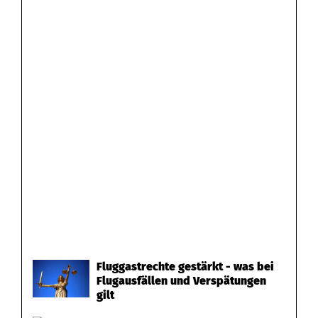
e
m
V
e
r
k
e
h
r
Fluggastrechte gestärkt - was bei
Flugausfällen und Verspätungen
gilt