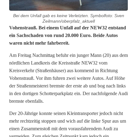
Bei dem Unfall gab es keine Verletzten. Symbolfoto: Sven
Zeilmann/oberpfalz_aktuell
2
Vohenstrauß. Bei einem Unfall auf der NEW32 entstand
ein Sachschaden von rund 20.000 Euro. Beide Autos
0
waren nicht mehr fahrbereit.
.
Am Freitag Nachmittag befuhr ein junger Mann (20) aus dem
0
nördlichen Landkreis die Kreisstraße NEW32 vom
Kreisverkehr (Straßenhäuser) aus kommend in Richtung
0
Vohenstrauß. Vor ihm fuhren zwei weitere Autos. Auf Höhe
0
der Straßenmeisterei bremste der erste ab und bog nach links
in den dortigen Schotterparkplatz ein. Der nachfolgende Audi
E
bremste ebenfalls.
u
Der 20-Jährige konnte seinen Kleintransporter jedoch nicht
r
mehr rechtzeitig stoppen und wich auf die linke Spur aus um
einen Zusammenstoß mit dem vorausfahrendem Audi zu
o
vermeiden. Zum gleichen Zeitpunkt kam jedoch ein