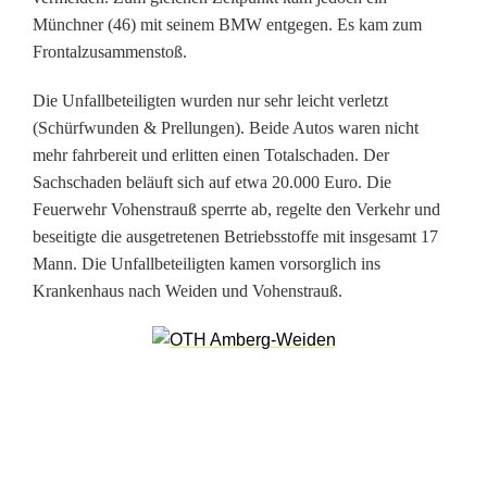
S
Münchner (46) mit seinem BMW entgegen. Es kam zum
Frontalzusammenstoß.
a
Die Unfallbeteiligten wurden nur sehr leicht verletzt
c
(Schürfwunden & Prellungen). Beide Autos waren nicht
h
mehr fahrbereit und erlitten einen Totalschaden. Der
Sachschaden beläuft sich auf etwa 20.000 Euro. Die
s
Feuerwehr Vohenstrauß sperrte ab, regelte den Verkehr und
c
beseitigte die ausgetretenen Betriebsstoffe mit insgesamt 17
Mann. Die Unfallbeteiligten kamen vorsorglich ins
h
Krankenhaus nach Weiden und Vohenstrauß.
a
d
e
n
n