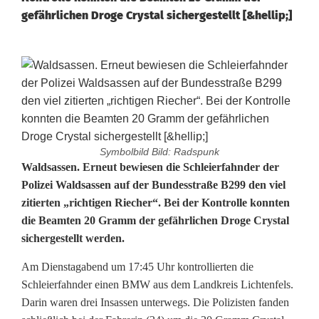
gefährlichen Droge Crystal sichergestellt [&hellip;]
Symbolbild Bild: Radspunk
S
Waldsassen. Erneut bewiesen die Schleierfahnder der
Polizei Waldsassen auf der Bundesstraße B299 den viel
c
zitierten „richtigen Riecher“. Bei der Kontrolle konnten
die Beamten 20 Gramm der gefährlichen Droge Crystal
h
sichergestellt werden.
l
Am Dienstagabend um 17:45 Uhr kontrollierten die
e
Schleierfahnder einen BMW aus dem Landkreis Lichtenfels.
i
Darin waren drei Insassen unterwegs. Die Polizisten fanden