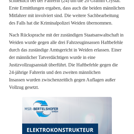
schließlich bei der Fahrerin (24) um die 20 Gramm Crystal.
e
Erste Ermittlungen ergaben, dass auch die beiden männlichen
Mitfahrer mit involviert sind. Die weitere Sachbearbeitung
r
des Falls hat die Kriminalpolizei Weiden übernommen.
f
Nach Rücksprache mit der zuständigen Staatsanwaltschaft in
a
Weiden wurde gegen alle drei Fahrzeuginsassen Haftbefehle
h
durch das zuständige Amtsgericht in Weiden erlassen. Einer
der männlicher Tatverdächtigen wurde in eine
n
Justizvollzugsanstalt überführt. Die Haftbefehle gegen die
24-jährige Fahrerin und den zweiten männlichen
d
Insassen wurden zwischenzeitlich gegen Auflagen außer
e
Vollzug gesetzt.
r
s
t
e