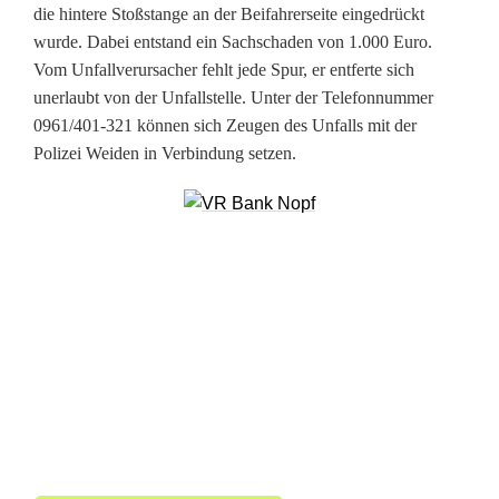
die hintere Stoßstange an der Beifahrerseite eingedrückt
b
wurde. Dabei entstand ein Sachschaden von 1.000 Euro.
e
Vom Unfallverursacher fehlt jede Spur, er entferte sich
unerlaubt von der Unfallstelle. Unter der Telefonnummer
i
0961/401-321 können sich Zeugen des Unfalls mit der
U
Polizei Weiden in Verbindung setzen.
n
f
a
l
l
f
l
u