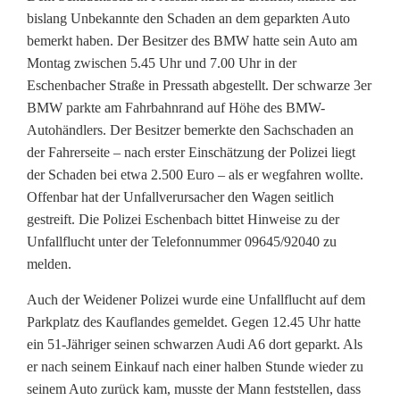
0
bislang Unbekannte den Schaden an dem geparkten Auto
E
bemerkt haben. Der Besitzer des BMW hatte sein Auto am
Montag zwischen 5.45 Uhr und 7.00 Uhr in der
u
Eschenbacher Straße in Pressath abgestellt. Der schwarze 3er
BMW parkte am Fahrbahnrand auf Höhe des BMW-
r
Autohändlers. Der Besitzer bemerkte den Sachschaden an
o
der Fahrerseite – nach erster Einschätzung der Polizei liegt
der Schaden bei etwa 2.500 Euro – als er wegfahren wollte.
S
Offenbar hat der Unfallverursacher den Wagen seitlich
c
gestreift. Die Polizei Eschenbach bittet Hinweise zu der
Unfallflucht unter der Telefonnummer 09645/92040 zu
h
melden.
a
Auch der Weidener Polizei wurde eine Unfallflucht auf dem
d
Parkplatz des Kauflandes gemeldet. Gegen 12.45 Uhr hatte
ein 51-Jähriger seinen schwarzen Audi A6 dort geparkt. Als
e
er nach seinem Einkauf nach einer halben Stunde wieder zu
n
seinem Auto zurück kam, musste der Mann feststellen, dass