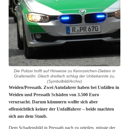
Die Polizei hofft auf Hinweise zu Kennzeichen-Dieben in
Grafenwöhr. Gleich dreifach schlug der Unbekannte zu,
(Symbolbild/Archiv)
3
Weiden/Pressath. Zwei Autofahrer haben bei Unfällen in
Weiden und Pressath Schäden von 3.500 Euro
.
verursacht. Darum kümmern wollte sich aber
offensichtlich keiner der Unfallfahrer – beide machten
5
sich aus dem Staub.
0
Dem Schadensbild in Pressath nach zu urteilen, müsste der