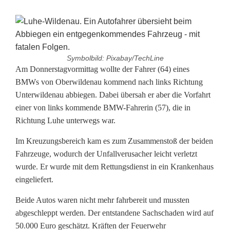
Symbolbild: Pixabay/TechLine
5
Am Donnerstagvormittag wollte der Fahrer (64) eines
BMWs von Oberwildenau kommend nach links Richtung
0
Unterwildenau abbiegen. Dabei übersah er aber die Vorfahrt
einer von links kommende BMW-Fahrerin (57), die in
.
Richtung Luhe unterwegs war.
0
Im Kreuzungsbereich kam es zum Zusammenstoß der beiden
0
Fahrzeuge, wodurch der Unfallverusacher leicht verletzt
0
wurde. Er wurde mit dem Rettungsdienst in ein Krankenhaus
eingeliefert.
E
Beide Autos waren nicht mehr fahrbereit und mussten
u
abgeschleppt werden. Der entstandene Sachschaden wird auf
r
50.000 Euro geschätzt. Kräften der Feuerwehr