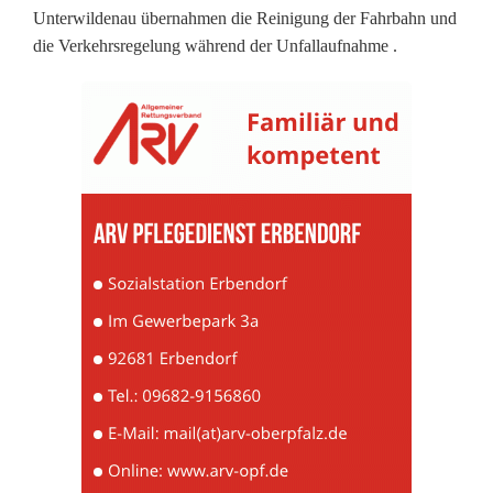
Unterwildenau übernahmen die Reinigung der Fahrbahn und
o
die Verkehrsregelung während der Unfallaufnahme .
S
c
h
a
d
e
n
u
n
d