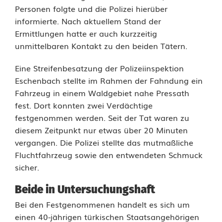
Personen folgte und die Polizei hierüber
e
informierte. Nach aktuellem Stand der
r
Ermittlungen hatte er auch kurzzeitig
unmittelbaren Kontakt zu den beiden Tätern.
i
n
Eine Streifenbesatzung der Polizeiinspektion
Eschenbach stellte im Rahmen der Fahndung ein
P
Fahrzeug in einem Waldgebiet nahe Pressath
fest. Dort konnten zwei Verdächtige
r
festgenommen werden. Seit der Tat waren zu
e
diesem Zeitpunkt nur etwas über 20 Minuten
vergangen. Die Polizei stellte das mutmaßliche
s
Fluchtfahrzeug sowie den entwendeten Schmuck
s
sicher.
a
Beide in Untersuchungshaft
t
Bei den Festgenommenen handelt es sich um
einen 40-jährigen türkischen Staatsangehörigen
h