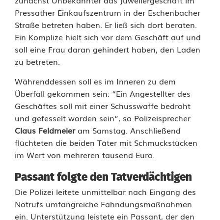
a
Pressather Einkaufszentrum in der Eschenbacher
Straße betreten haben. Er ließ sich dort beraten.
l
Ein Komplize hielt sich vor dem Geschäft auf und
l
soll eine Frau daran gehindert haben, den Laden
zu betreten.
a
Währenddessen soll es im Inneren zu dem
u
Überfall gekommen sein: “Ein Angestellter des
f
Geschäftes soll mit einer Schusswaffe bedroht
und gefesselt worden sein”, so Polizeisprecher
J
Claus Feldmeier
am Samstag. Anschließend
u
flüchteten die beiden Täter mit Schmuckstücken
im Wert von mehreren tausend Euro.
w
e
Passant folgte den Tatverdächtigen
Die Polizei leitete unmittelbar nach Eingang des
l
Notrufs umfangreiche Fahndungsmaßnahmen
i
ein. Unterstützung leistete ein Passant, der den