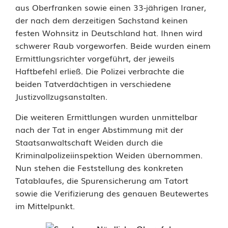
aus Oberfranken sowie einen 33-jährigen Iraner,
:
der nach dem derzeitigen Sachstand keinen
festen Wohnsitz in Deutschland hat. Ihnen wird
P
schwerer Raub vorgeworfen. Beide wurden einem
o
Ermittlungsrichter vorgeführt, der jeweils
Haftbefehl erließ. Die Polizei verbrachte die
l
beiden Tatverdächtigen in verschiedene
i
Justizvollzugsanstalten.
z
Die weiteren Ermittlungen wurden unmittelbar
nach der Tat in enger Abstimmung mit der
e
Staatsanwaltschaft Weiden durch die
i
Kriminalpolizeiinspektion Weiden übernommen.
Nun stehen die Feststellung des konkreten
m
Tatablaufes, die Spurensicherung am Tatort
e
sowie die Verifizierung des genauen Beutewertes
im Mittelpunkt.
l