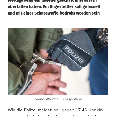
Freitagabend ein Juweliergeschäft in Pressath
überfallen haben. Ein Angestellter soll gefesselt
und mit einer Schusswaffe bedroht worden sein.
R
a
u
b
ü
b
e
Symbolbild: Bundespolizei
r
Wie die Polizei meldet, soll gegen 17.45 Uhr ein
f
zunächst Unbekannter das Juweliergeschäft im