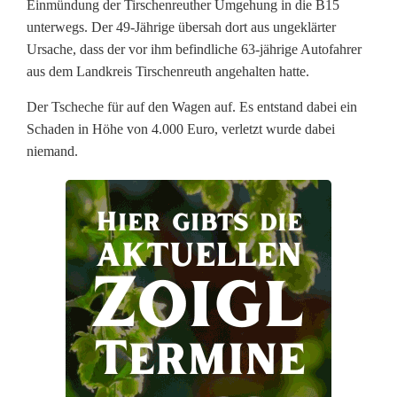
Einmündung der Tirschenreuther Umgehung in die B15
a
unterwegs. Der 49-Jährige übersah dort aus ungeklärter
Ursache, dass der vor ihm befindliche 63-jährige Autofahrer
c
aus dem Landkreis Tirschenreuth angehalten hatte.
h
Der Tscheche für auf den Wagen auf. Es entstand dabei ein
t
Schaden in Höhe von 4.000 Euro, verletzt wurde dabei
niemand.
s
a
m
k
e
i
t