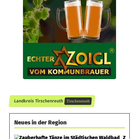
:
4
.
0
0
0
E
u
r
Landkreis Tirschenreuth
Tirschenreuth
o
B
Neues in der Region
l
Z