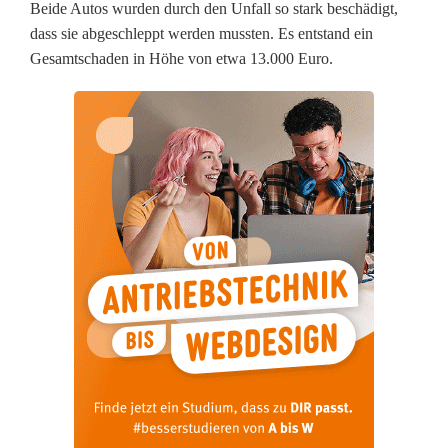
Beide Autos wurden durch den Unfall so stark beschädigt,
l
dass sie abgeschleppt werden mussten. Es entstand ein
ä
Gesamtschaden in Höhe von etwa 13.000 Euro.
g
t
s
i
c
h
b
e
i
U