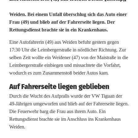
A
Weiden. Bei einem Unfall überschlug sich das Auto einer
Frau (49) und blieb auf der Fahrerseite liegen. Der
u
Rettungsdienst brachte sie in ein Krankenhaus.
t
Eine Autofahrerin (49) aus Weiden befuhr gestern gegen
o
17:30 Uhr die Leimbergerstraße in nördlicher Richtung. Zur
selben Zeit wollte ein Weidener (47) von der Maistraße in die
ü
Leimbergerstraße einbiegen und missachtete die Vorfahrt,
b
wodurch es zum Zusammenstoß beider Autos kam.
e
Auf Fahrerseite liegen geblieben
Durch die Wucht des Aufpralls wurde der VW Tiguan der
r
49-Jährigen umgeworfen und blieb auf der Fahrerseite liegen.
s
Die Feuerwehr barg die Frau aus ihrem Auto. Ein
Rettungsdienst brachte sie im Anschluss ins Krankenhaus
c
Weiden.
h