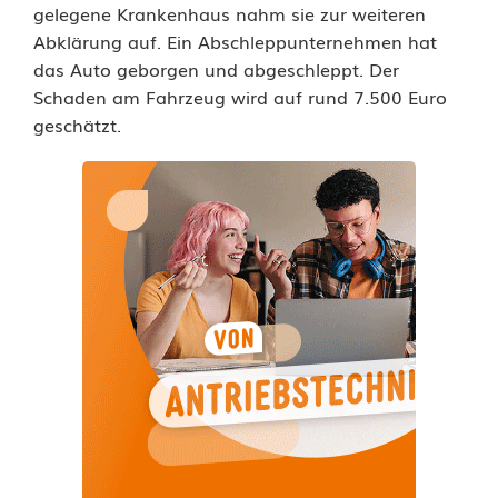
gelegene Krankenhaus nahm sie zur weiteren
ß
Abklärung auf. Ein Abschleppunternehmen hat
e
das Auto geborgen und abgeschleppt. Der
Schaden am Fahrzeug wird auf rund 7.500 Euro
a
geschätzt.
b
g
e
k
o
m
m
e
n