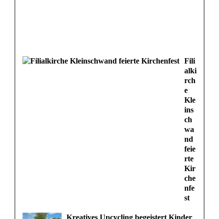
Fili
alki
rch
e
Kle
ins
ch
wa
nd
feie
rte
Kir
che
nfe
st
Kreatives Upcycling begeistert Kinder