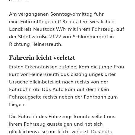
A
Am vergangenen Sonntagvormittag fuhr
eine Fahranfängerin (18) aus dem westlichen
u
Landkreis Neustadt W/N mit ihrem Fahrzeug, auf
der Staatsstraße 2122 von Schlammerdorf in
t
Richtung Heinersreuth.
o
Fahrerin leicht verletzt
v
Ersten Erkenntnissen zufolge, kam die junge Frau
o
kurz vor Heinersreuth aus bislang ungeklärter
Ursache alleinbeteiligt nach rechts von der
n
Fahrbahn ab. Das Auto kam auf der linken
S
Fahrzeugseite rechts neben der Fahrbahn zum
Liegen.
t
Die Fahrerin des Fahrzeugs konnte selbst aus
r
ihrem Fahrzeug aussteigen und hat sich
a
glücklicherweise nur leicht verletzt. Das nahe