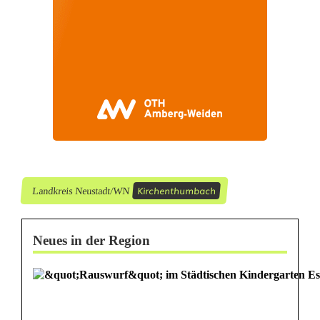
:
F
a
h
r
a
n
Kirchenthumbach
Landkreis Neustadt/WN
f
ä
Neues in der Region
n
g
e