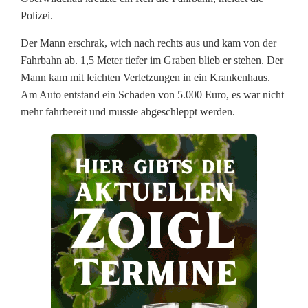
Polizei.
i
c
Der Mann erschrak, wich nach rechts aus und kam von der
Fahrbahn ab. 1,5 Meter tiefer im Graben blieb er stehen. Der
h
Mann kam mit leichten Verletzungen in ein Krankenhaus.
Am Auto entstand ein Schaden von 5.000 Euro, es war nicht
t
mehr fahrbereit und musste abgeschleppt werden.
R
e
h
a
u
s
u
n