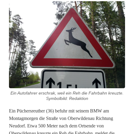
A
u
t
o
f
a
h
r
Ein Autofahrer erschrak, weil ein Reh die Fahrbahn kreuzte.
e
Symbolbild: Redaktion
r
Ein Püchersreuther (36) befuhr mit seinem BMW am
Montagmorgen die Straße von Oberwildenau Richtung
w
Neudorf. Etwa 500 Meter nach dem Ortsende von
e
Oberwildenau kreuzte ein Reh die Fahrbahn, meldet die