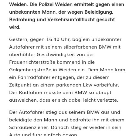
B
Weiden. Die Polizei Weiden ermittelt gegen einen
unbekannten Mann, der wegen Beleidigung,
e
Bedrohung und Verkehrsunfallflucht gesucht
wird.
l
e
Gestern, gegen 16.40 Uhr, bog ein unbekannter
Autofahrer mit seinem silberfarbenen BMW mit
i
überhöhter Geschwindigkeit von der
d
Frauenrichterstraße kommend in die
Galgenbergstraße in Weiden ein. Dem Mann kam
i
ein Fahrradfahrer entgegen, der zu diesem
Zeitpunkt an einem parkenden Lkw vorbeifuhr.
g
Der Radfahrer musste dem BMW so abrupt
u
ausweichen, dass er sich dabei leicht verletzte.
n
Der Autofahrer stieg aus seinem BMW aus und
g
beleidigte den Mann und bedrohte ihn mit einem
Schraubenzieher. Danach stieg er wieder in sein
,
Auto und fuhr einfach davon.