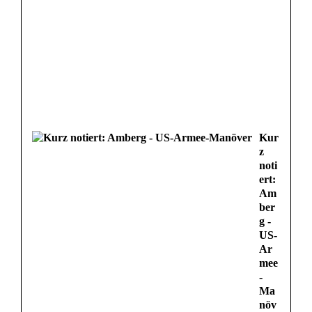
Kur
z
noti
ert:
Am
ber
g -
US-
Ar
mee
-
Ma
növ