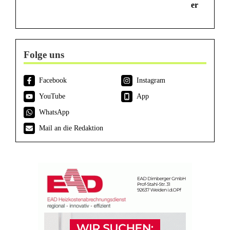
er
Folge uns
Facebook
Instagram
YouTube
App
WhatsApp
Mail an die Redaktion