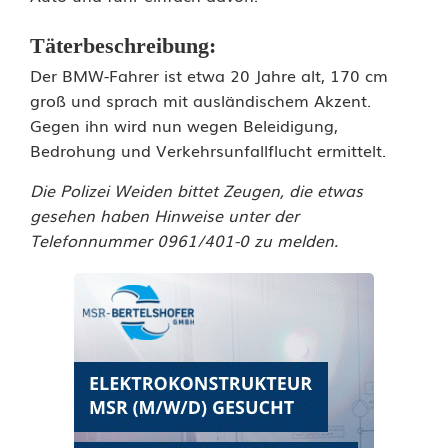
B
Täterbeschreibung:
e
Der BMW-Fahrer ist etwa 20 Jahre alt, 170 cm
d
groß und sprach mit ausländischem Akzent.
Gegen ihn wird nun wegen Beleidigung,
r
Bedrohung und Verkehrsunfallflucht ermittelt.
o
Die Polizei Weiden bittet Zeugen, die etwas
h
gesehen haben Hinweise unter der
Telefonnummer 0961/401-0 zu melden.
u
n
g
u
n
d