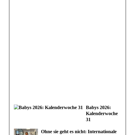
h
t
Z
e
u
g
e
n
Babys 2026:
Kalenderwoche
31
Ohne sie geht es nicht: Internationale