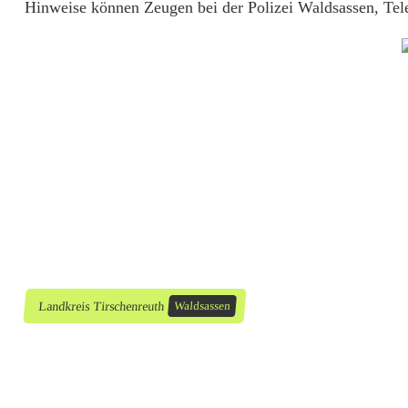
Hinweise können Zeugen bei der Polizei Waldsassen, T
n
p
f
o
s
t
e
n
a
Landkreis Tirschenreuth
Waldsassen
n
g
e