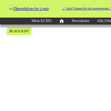
Mein ECHO
Newsticker
Alle Ort
BLAULICHT