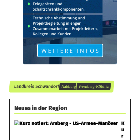
P
h
o
n
e
-
D
Landkreis Schwandorf
Nabburg
Wernberg-Köblitz
u
m
Neues in der Region
m
K
y
u
r