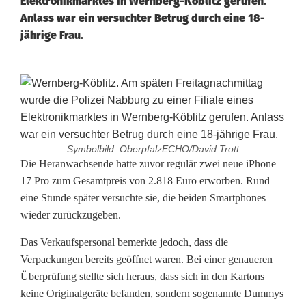
Elektronikmarktes in Wernberg-Köblitz gerufen.
Anlass war ein versuchter Betrug durch eine 18-
jährige Frau.
Symbolbild: OberpfalzECHO/David Trott
B
Die Heranwachsende hatte zuvor regulär zwei neue iPhone
17 Pro zum Gesamtpreis von 2.818 Euro erworben. Rund
e
eine Stunde später versuchte sie, die beiden Smartphones
wieder zurückzugeben.
t
r
Das Verkaufspersonal bemerkte jedoch, dass die
Verpackungen bereits geöffnet waren. Bei einer genaueren
u
Überprüfung stellte sich heraus, dass sich in den Kartons
g
keine Originalgeräte befanden, sondern sogenannte Dummys