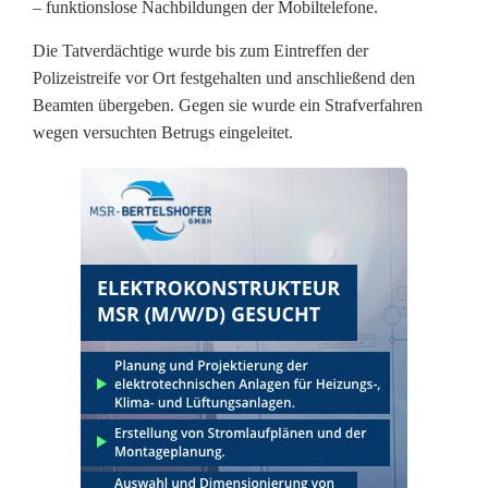
– funktionslose Nachbildungen der Mobiltelefone.
s
Die Tatverdächtige wurde bis zum Eintreffen der
v
Polizeistreife vor Ort festgehalten und anschließend den
e
Beamten übergeben. Gegen sie wurde ein Strafverfahren
wegen versuchten Betrugs eingeleitet.
r
s
u
c
h
m
i
t
i