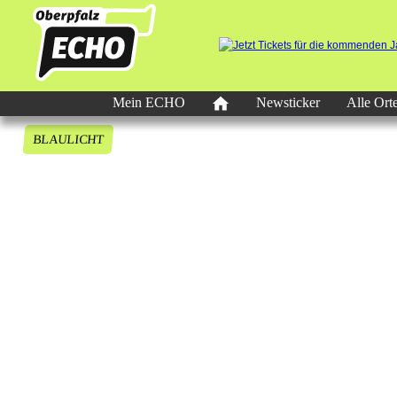
Mein ECHO
Newsticker
Alle Ort
BLAULICHT