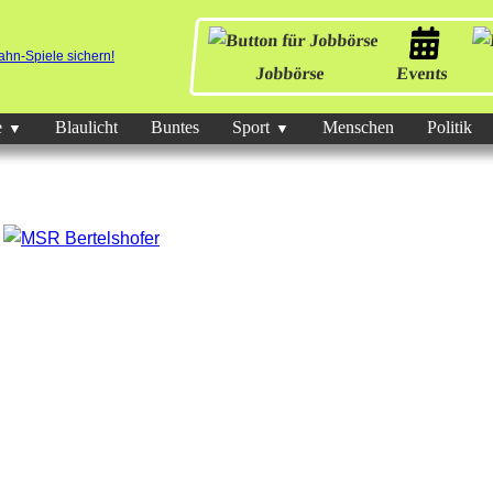
Jobbörse
Events
e
Blaulicht
Buntes
Sport
Menschen
Politik