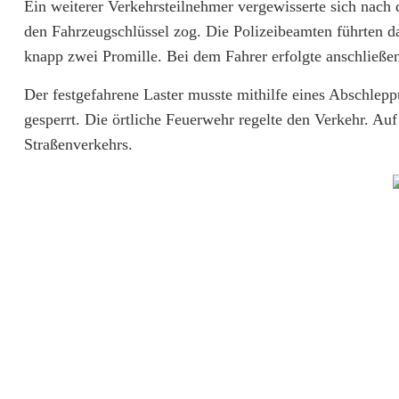
n
Ein weiterer Verkehrsteilnehmer vergewisserte sich nach
den Fahrzeugschlüssel zog. Die Polizeibeamten führten d
k
knapp zwei Promille. Bei dem Fahrer erfolgte anschließe
e
Der festgefahrene Laster musste mithilfe eines Abschlep
n
gesperrt. Die örtliche Feuerwehr regelte den Verkehr. A
m
Straßenverkehrs.
i
t
d
e
m
L
a