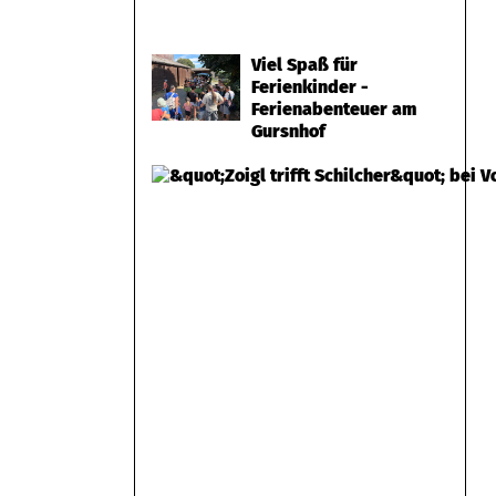
Viel Spaß für
Ferienkinder -
Ferienabenteuer am
Gursnhof