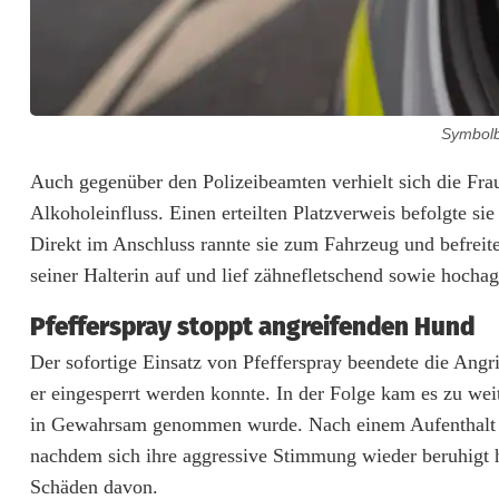
Symbolb
B
Auch gegenüber den Polizeibeamten verhielt sich die Frau 
Alkoholeinfluss. Einen erteilten Platzverweis befolgte si
e
Direkt im Anschluss rannte sie zum Fahrzeug und befrei
t
seiner Halterin auf und lief zähnefletschend sowie hocha
r
Pfefferspray stoppt angreifenden Hund
u
Der sofortige Einsatz von Pfefferspray beendete die Ang
n
er eingesperrt werden konnte. In der Folge kam es zu wei
in Gewahrsam genommen wurde. Nach einem Aufenthalt i
k
nachdem sich ihre aggressive Stimmung wieder beruhigt h
e
Schäden davon.