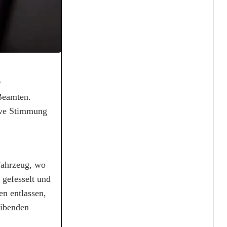
r
 Beamten.
sive Stimmung
Fahrzeug, wo
 gefesselt und
n entlassen,
eibenden