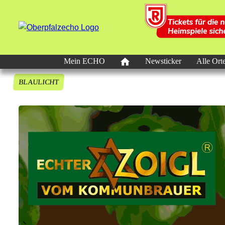
Mein ECHO
Newsticker
Alle Ort
BLAULICHT