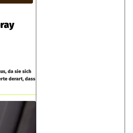
pray
s, da sie sich
erte derart, dass