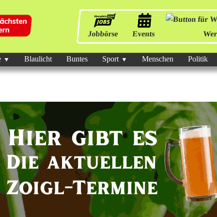
Jobbörse
Events
Wer
e
Blaulicht
Buntes
Sport
Menschen
Politik