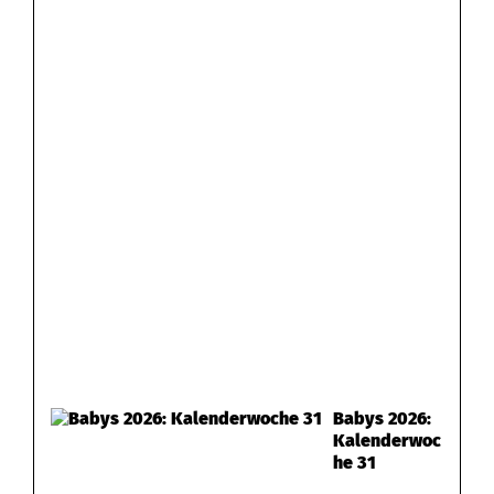
z
i
e
h
e
n
Babys 2026:
Kalenderwoc
he 31