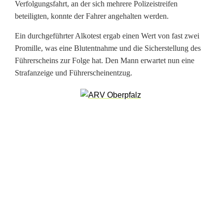
Verfolgungsfahrt, an der sich mehrere Polizeistreifen
t
beteiligten, konnte der Fahrer angehalten werden.
r
Ein durchgeführter Alkotest ergab einen Wert von fast zwei
u
Promille, was eine Blutentnahme und die Sicherstellung des
n
Führerscheins zur Folge hat. Den Mann erwartet nun eine
Strafanzeige und Führerscheinentzug.
k
e
n
e
r
A
u
d