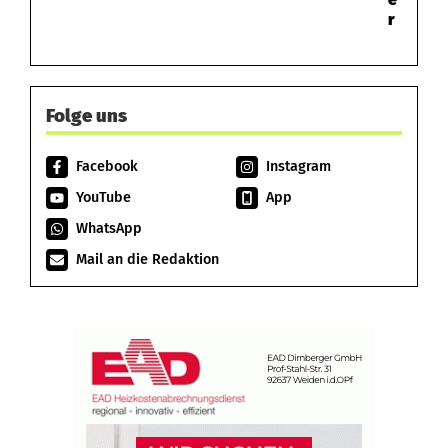
r
Folge uns
Facebook
Instagram
YouTube
App
WhatsApp
Mail an die Redaktion