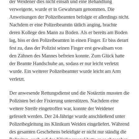
t
der Weidener dies nicht einsah und eine Behandlung
verweigerte, wurde er in Gewahrsam genommen. Die
i
Anweisungen der Polizeibeamten befolgte er allerdings nicht.
Nachdem er eine Polizeibeamtin tätlich anging, brachte
e
deren Kollege den Mann zu Boden. Als er bereits am Boden
n
lag, biss er den Polizeibeamten in einen Finger. Er biss derart
fest zu, dass der Polizist seinen Finger erst gewaltsam von
t
den Zähnen des Mannes befreien konnte. Zum Glück hatte
:
der Beamte Handschuhe an, sodass er nur leicht verletzt
wurde. Ein weiterer Polizeibeamter wurde leicht am Arm
M
verletzt.
a
Der anwesende Rettungsdienst und die Notärztin mussten die
n
Polizisten bei der Fixierung unterstützen. Nachdem eine
n
weitere Streife eingetroffen war, konnte der Weidener
gefesselt werden. Der 24-Jährige wurde anschließend unter
b
Polizeibegleitung ins Klinikum Weiden eingeliefert. Während
e
des gesamten Geschehens beleidigte er nicht nur ständig die