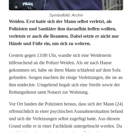
Symbolbild: Archiv
B
Weiden. Erst hatte sich der Mann selbst verletzt, als
Polizisten und Sanitäter ihm daraufhin helfen wollten,
i
verletzte er auch die Beamten. Dabei setzte er nicht nur
Hände und Füße ein, um sich zu wehren.
s
s
Gestern gegen 13:00 Uhr, wandte sich eine Weidenerin
hilfesuchend an die Polizei Weiden. Als sie nach Hause
i
gekommen sei, habe sie ihren Mann schlafend auf dem Sofa
g
gefunden. Sorgen machten ihr einige Verletzungen, die sie an
ihm entdeckte. Umgehend begab sich eine Streife sowie der
e
Rettungsdienst samt Notarzt zur Wohnung.
r
Vor Ort fanden die Polizisten heraus, dass sich der Mann (24)
P
offensichtlich in einer psychischen Ausnahmesituation befand
und sich die Verletzungen selbst zugefügt hatte. Aus diesem
a
Grund sollte er in einer Fachklinik untergebracht werden. Da