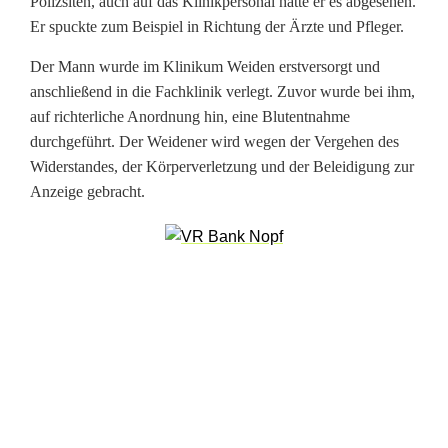
Polizsiten, auch auf das Klinikpersonal hatte er es abgesehen.
i
Er spuckte zum Beispiel in Richtung der Ärzte und Pfleger.
ß
Der Mann wurde im Klinikum Weiden erstversorgt und
t
anschließend in die Fachklinik verlegt. Zuvor wurde bei ihm,
auf richterliche Anordnung hin, eine Blutentnahme
P
durchgeführt. Der Weidener wird wegen der Vergehen des
o
Widerstandes, der Körperverletzung und der Beleidigung zur
Anzeige gebracht.
l
i
z
i
s
t
e